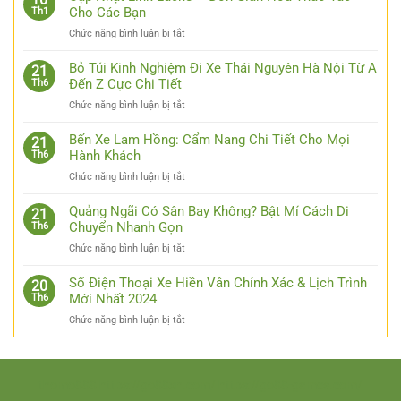
Cho Các Bạn
Th1
ở
Chức năng bình luận bị tắt
Cập
Nhật
Bỏ Túi Kinh Nghiệm Đi Xe Thái Nguyên Hà Nội Từ A
21
Link
Đến Z Cực Chi Tiết
Th6
Luck8
ở
Chức năng bình luận bị tắt
–
Bỏ
Đơn
Túi
Bến Xe Lam Hồng: Cẩm Nang Chi Tiết Cho Mọi
Giản
21
Kinh
Hành Khách
Th6
Hóa
Nghiệm
Thao
ở
Chức năng bình luận bị tắt
Đi
Tác
Bến
Xe
Cho
Xe
Quảng Ngãi Có Sân Bay Không? Bật Mí Cách Di
Thái
21
Các
Lam
Chuyển Nhanh Gọn
Th6
Nguyên
Bạn
Hồng:
Hà
ở
Chức năng bình luận bị tắt
Cẩm
Nội
Quảng
Nang
Từ
Ngãi
Số Điện Thoại Xe Hiền Vân Chính Xác & Lịch Trình
Chi
20
A
Có
Mới Nhất 2024
Th6
Tiết
Đến
Sân
Cho
Z
ở
Chức năng bình luận bị tắt
Bay
Mọi
Cực
Số
Không?
Hành
Chi
Điện
Bật
Khách
Tiết
Thoại
Mí
Xe
thomo888
https://go88xn.com/
https://go88-games.com/
Cách
Hiền
Di