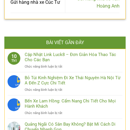
Gửi hàng nhà xe Cúc Tư
Hoàng Anh
BÀI VIẾT GẦN ĐÂY
Cập Nhật Link Luck8 – Đơn Giản Hóa Thao Tác
10
Cho Các Bạn
Th1
ở
Chức năng bình luận bị tắt
Cập
Nhật
Bỏ Túi Kinh Nghiệm Đi Xe Thái Nguyên Hà Nội Từ
Link
A Đến Z Cực Chi Tiết
Luck8
ở
Chức năng bình luận bị tắt
–
Bỏ
Đơn
Túi
Bến Xe Lam Hồng: Cẩm Nang Chi Tiết Cho Mọi
Giản
Kinh
Hành Khách
Hóa
Nghiệm
Thao
ở
Chức năng bình luận bị tắt
Đi
Tác
Bến
Xe
Cho
Xe
Quảng Ngãi Có Sân Bay Không? Bật Mí Cách Di
Thái
Các
Lam
Chuyển Nhanh Gọn
Nguyên