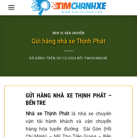
Chuyển
đến
nội
dung
ĐƠN VỊ VẬN CHUYỂN
Gửi hàng nhà xe Thịnh Phát
ĐÃ ĐĂNG TRÊN
03/12/2024
BỞI
TIMCHANHXE
GỬI HÀNG NHÀ XE THỊNH PHÁT –
BẾN TRE
Nhà xe Thịnh Phát
là nhà xe chuyên
vận tải hành khách và vận chuyển
hàng hóa tuyến đường Sài Gòn (Hồ
Chí Minh) – Mỹ Tho Tiền Giang – Bến