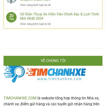
Bạn
Hồng:
Hà
ở
Chức năng bình luận bị tắt
Cẩm
Nội
Quảng
Nang
Từ
Ngãi
Số Điện Thoại Xe Hiền Vân Chính Xác & Lịch Trình
Chi
20
A
Có
Mới Nhất 2024
Tiết
Th6
Đến
Sân
Cho
Z
ở
Chức năng bình luận bị tắt
Bay
Mọi
Cực
Số
Không?
Hành
Chi
Điện
Bật
Khách
Tiết
Thoại
Mí
Xe
Cách
Hiền
Di
Vân
Chuyển
Chính
Nhanh
Xác
Gọn
VỀ CHÚNG TÔI
&
Lịch
Trình
Mới
Nhất
2024
TIMCHANHXE.COM
là website tổng hợp thông tin Nhà xe,
chành xe, điểm gửi hàng và các tuyến gửi nhận hàng trên