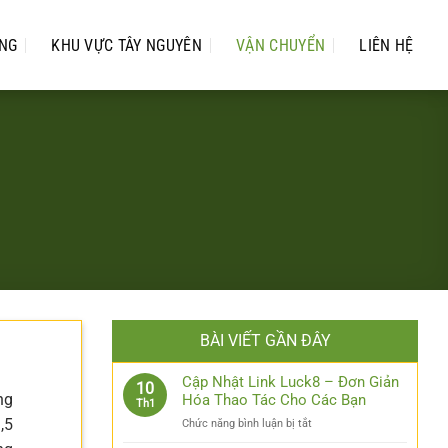
UNG
KHU VỰC TÂY NGUYÊN
VẬN CHUYỂN
LIÊN HỆ
BÀI VIẾT GẦN ĐÂY
Cập Nhật Link Luck8 – Đơn Giản
10
ng
Hóa Thao Tác Cho Các Bạn
Th1
,5
ở
Chức năng bình luận bị tắt
Cập