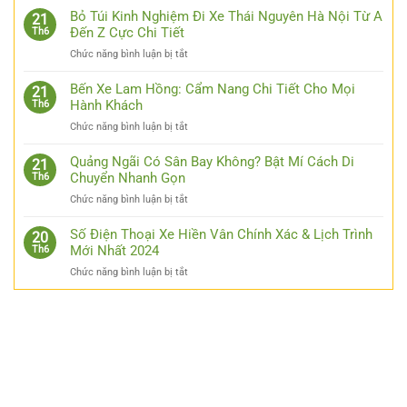
Nhật
Bỏ Túi Kinh Nghiệm Đi Xe Thái Nguyên Hà Nội Từ A
21
Link
Đến Z Cực Chi Tiết
Th6
Luck8
ở
Chức năng bình luận bị tắt
–
Bỏ
Đơn
Túi
Bến Xe Lam Hồng: Cẩm Nang Chi Tiết Cho Mọi
Giản
21
Kinh
Hành Khách
Th6
Hóa
Nghiệm
Thao
ở
Chức năng bình luận bị tắt
Đi
Tác
Bến
Xe
Cho
Xe
Quảng Ngãi Có Sân Bay Không? Bật Mí Cách Di
Thái
21
Các
Lam
Chuyển Nhanh Gọn
Th6
Nguyên
Bạn
Hồng:
Hà
ở
Chức năng bình luận bị tắt
Cẩm
Nội
Quảng
Nang
Từ
Ngãi
Số Điện Thoại Xe Hiền Vân Chính Xác & Lịch Trình
Chi
20
A
Có
Mới Nhất 2024
Th6
Tiết
Đến
Sân
Cho
Z
ở
Chức năng bình luận bị tắt
Bay
Mọi
Cực
Số
Không?
Hành
Chi
Điện
Bật
Khách
Tiết
Thoại
Mí
Xe
Cách
Hiền
Di
Vân
Chuyển
Chính
Nhanh
Xác
Gọn