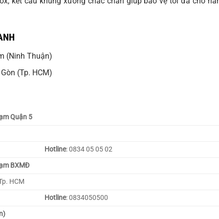
nox, kết cấu khung xương chắc chắn giúp bảo vệ tối đa cho hà
ANH
m (Ninh Thuận)
 Gòn (Tp. HCM)
Trạm Quận 5
Hotline
: 0834 05 05 02
 Trạm BXMĐ
 Tp. HCM
Hotline
: 0834050500
n)