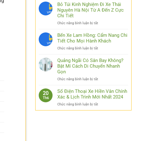
ng
Nhật
Bỏ Túi Kinh Nghiệm Đi Xe Thái
Link
Nguyên Hà Nội Từ A Đến Z Cực
Luck8
Chi Tiết
–
ở
Chức năng bình luận bị tắt
Đơn
Bỏ
Giản
Túi
Bến Xe Lam Hồng: Cẩm Nang Chi
Hóa
Kinh
Tiết Cho Mọi Hành Khách
Thao
Nghiệm
Tác
ở
Chức năng bình luận bị tắt
Đi
Cho
Bến
Xe
Các
Xe
Quảng Ngãi Có Sân Bay Không?
Thái
Bạn
Lam
Bật Mí Cách Di Chuyển Nhanh
Nguyên
Hồng:
Gọn
Hà
Cẩm
Nội
ở
Chức năng bình luận bị tắt
Nang
Từ
Quảng
Chi
A
Ngãi
Số Điện Thoại Xe Hiền Vân Chính
Tiết
20
Đến
Có
Xác & Lịch Trình Mới Nhất 2024
Cho
Z
Th6
Sân
Mọi
Cực
ở
Chức năng bình luận bị tắt
Bay
Hành
Chi
Số
Không?
Khách
Tiết
Điện
Bật
Thoại
Mí
Xe
Cách
Hiền
Di
Vân
Chuyển