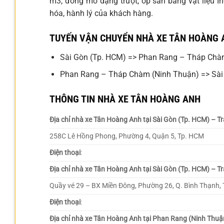
m3, đóng mở dạng trượt, ốp sàn bằng vật liệu I
hóa, hành lý của khách hàng.
TUYẾN VẬN CHUYỂN NHÀ XE TÂN HOÀNG 
Sài Gòn (Tp. HCM) => Phan Rang – Tháp Chà
Phan Rang – Tháp Chàm (Ninh Thuận) => Sài
THÔNG TIN NHÀ XE TÂN HOÀNG ANH
Địa chỉ nhà xe Tân Hoàng Anh tại Sài Gòn (Tp. HCM) – 
258C Lê Hồng Phong, Phường 4, Quận 5, Tp. HCM
Điện thoại
:
Địa chỉ nhà xe Tân Hoàng Anh tại Sài Gòn (Tp. HCM) –
Quầy vé 29 – BX Miền Đông, Phường 26, Q. Bình Thạnh,
Điện thoại
:
Địa chỉ nhà xe Tân Hoàng Anh tại Phan Rang (Ninh Thuậ