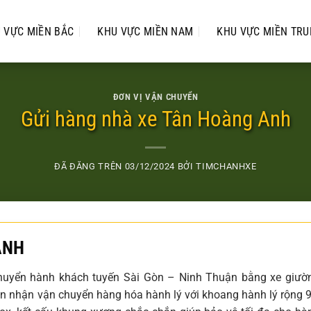
 VỰC MIỀN BẮC
KHU VỰC MIỀN NAM
KHU VỰC MIỀN TR
ĐƠN VỊ VẬN CHUYỂN
Gửi hàng nhà xe Tân Hoàng Anh
ĐÃ ĐĂNG TRÊN
03/12/2024
BỞI
TIMCHANHXE
ANH
huyển hành khách tuyến Sài Gòn – Ninh Thuận bằng xe giườ
n nhận vận chuyển hàng hóa hành lý với khoang hành lý rộng 9