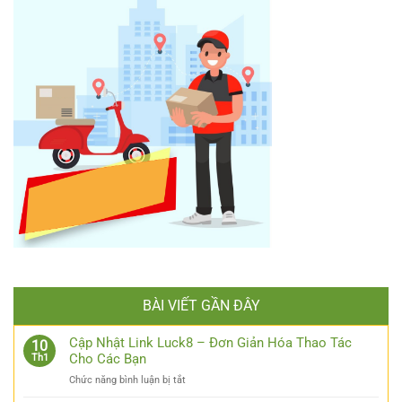
BÀI VIẾT GẦN ĐÂY
Cập Nhật Link Luck8 – Đơn Giản Hóa Thao Tác
10
Cho Các Bạn
Th1
ở
Chức năng bình luận bị tắt
Cập