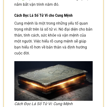
nắm bắt vận trình năm đó.
Cách Đọc Lá Số Tử Vi cho Cung Mệnh
Cung mệnh là một trong những yếu tố quan
trọng nhất trên lá số tử vi. Nó đại diện cho bản
thân, tính cách, sức khỏe và vận mệnh của
một người. Việc hiểu rõ cung mệnh sẽ giúp
bạn hiểu rõ hơn về bản thân và định hướng
cuộc đời.
Cách Đọc Lá Số Tử Vi: Cung Mệnh