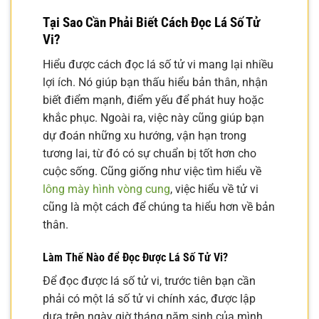
Tại Sao Cần Phải Biết Cách Đọc Lá Số Tử
Vi?
Hiểu được cách đọc lá số tử vi mang lại nhiều
lợi ích. Nó giúp bạn thấu hiểu bản thân, nhận
biết điểm mạnh, điểm yếu để phát huy hoặc
khắc phục. Ngoài ra, việc này cũng giúp bạn
dự đoán những xu hướng, vận hạn trong
tương lai, từ đó có sự chuẩn bị tốt hơn cho
cuộc sống. Cũng giống như việc tìm hiểu về
lông mày hình vòng cung
, việc hiểu về tử vi
cũng là một cách để chúng ta hiểu hơn về bản
thân.
Làm Thế Nào để Đọc Được Lá Số Tử Vi?
Để đọc được lá số tử vi, trước tiên bạn cần
phải có một lá số tử vi chính xác, được lập
dựa trên ngày giờ tháng năm sinh của mình.