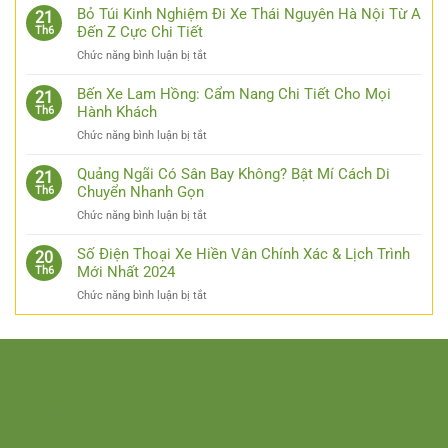
Nhật
Bỏ Túi Kinh Nghiệm Đi Xe Thái Nguyên Hà Nội Từ A
21
Link
Đến Z Cực Chi Tiết
Th6
Luck8
ở
Chức năng bình luận bị tắt
–
Bỏ
Đơn
Túi
Bến Xe Lam Hồng: Cẩm Nang Chi Tiết Cho Mọi
Giản
21
Kinh
Hành Khách
Th6
Hóa
Nghiệm
Thao
ở
Chức năng bình luận bị tắt
Đi
Tác
Bến
Xe
Cho
Xe
Quảng Ngãi Có Sân Bay Không? Bật Mí Cách Di
Thái
21
Các
Lam
Chuyển Nhanh Gọn
Th6
Nguyên
Bạn
Hồng:
Hà
ở
Chức năng bình luận bị tắt
Cẩm
Nội
Quảng
Nang
Từ
Ngãi
Số Điện Thoại Xe Hiền Vân Chính Xác & Lịch Trình
Chi
20
A
Có
Mới Nhất 2024
Th6
Tiết
Đến
Sân
Cho
Z
ở
Chức năng bình luận bị tắt
Bay
Mọi
Cực
Số
Không?
Hành
Chi
Điện
Bật
Khách
Tiết
Thoại
Mí
Xe
thomo888
https://go88xn.com/
https://go88-games.com/
Cách
Hiền
Di
https://sunwin-games.com/
https://sunwin.lawyer/
Vân
Chuyển
https://topnohu.in/
https://8day.at/
https://bong88.wtf/
Chính
Nhanh
Xác
https://jun88.team
https://hi88.ooo
https://8xbet.spa
Gọn
&