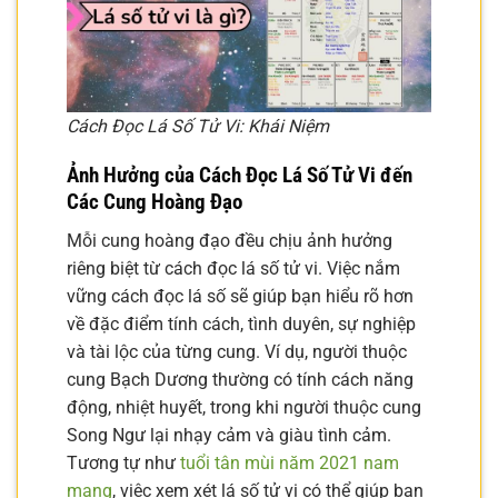
Cách Đọc Lá Số Tử Vi: Khái Niệm
Ảnh Hưởng của Cách Đọc Lá Số Tử Vi đến
Các Cung Hoàng Đạo
Mỗi cung hoàng đạo đều chịu ảnh hưởng
riêng biệt từ cách đọc lá số tử vi. Việc nắm
vững cách đọc lá số sẽ giúp bạn hiểu rõ hơn
về đặc điểm tính cách, tình duyên, sự nghiệp
và tài lộc của từng cung. Ví dụ, người thuộc
cung Bạch Dương thường có tính cách năng
động, nhiệt huyết, trong khi người thuộc cung
Song Ngư lại nhạy cảm và giàu tình cảm.
Tương tự như
tuổi tân mùi năm 2021 nam
mạng
, việc xem xét lá số tử vi có thể giúp bạn