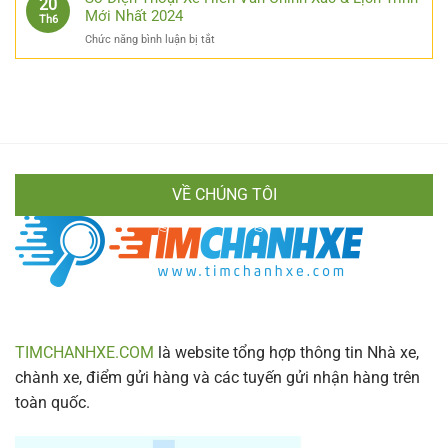
20
A
Có
Mới Nhất 2024
Tiết
Th6
Đến
Sân
Cho
Z
ở
Chức năng bình luận bị tắt
Bay
Mọi
Cực
Số
Không?
Hành
Chi
Điện
Bật
Khách
Tiết
Thoại
Mí
Xe
Cách
Hiền
Di
Vân
Chuyển
Chính
Nhanh
Xác
Gọn
VỀ CHÚNG TÔI
&
Lịch
Trình
Mới
Nhất
2024
TIMCHANHXE.COM
là website tổng hợp thông tin Nhà xe,
chành xe, điểm gửi hàng và các tuyến gửi nhận hàng trên
toàn quốc.