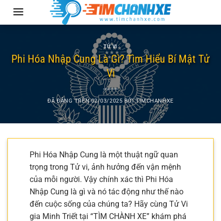
Chuyển
đến
nội
dung
TỬ VI
Phi Hóa Nhập Cung Là Gì? Tìm Hiểu Bí Mật Tử
Vi
ĐÃ ĐĂNG TRÊN
02/03/2025
BỞI
TIMCHANHXE
Phi Hóa Nhập Cung là một thuật ngữ quan
trọng trong Tử vi, ảnh hưởng đến vận mệnh
của mỗi người. Vậy chính xác thì Phi Hóa
Nhập Cung là gì và nó tác động như thế nào
đến cuộc sống của chúng ta? Hãy cùng Tử Vi
gia Minh Triết tại “TÌM CHÀNH XE” khám phá