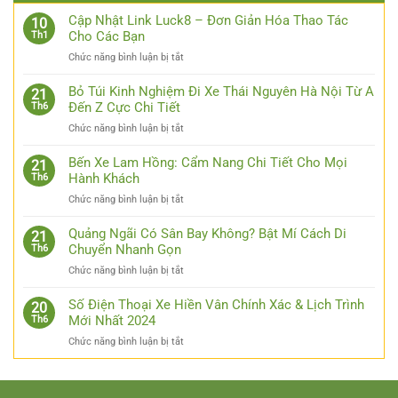
Cập Nhật Link Luck8 – Đơn Giản Hóa Thao Tác
10
Cho Các Bạn
Th1
ở
Chức năng bình luận bị tắt
Cập
Nhật
Bỏ Túi Kinh Nghiệm Đi Xe Thái Nguyên Hà Nội Từ A
21
Link
Đến Z Cực Chi Tiết
Th6
Luck8
ở
Chức năng bình luận bị tắt
–
Bỏ
Đơn
Túi
Bến Xe Lam Hồng: Cẩm Nang Chi Tiết Cho Mọi
Giản
21
Kinh
Hành Khách
Th6
Hóa
Nghiệm
Thao
ở
Chức năng bình luận bị tắt
Đi
Tác
Bến
Xe
Cho
Xe
Quảng Ngãi Có Sân Bay Không? Bật Mí Cách Di
Thái
21
Các
Lam
Chuyển Nhanh Gọn
Th6
Nguyên
Bạn
Hồng:
Hà
ở
Chức năng bình luận bị tắt
Cẩm
Nội
Quảng
Nang
Từ
Ngãi
Số Điện Thoại Xe Hiền Vân Chính Xác & Lịch Trình
Chi
20
A
Có
Mới Nhất 2024
Th6
Tiết
Đến
Sân
Cho
Z
ở
Chức năng bình luận bị tắt
Bay
Mọi
Cực
Số
Không?
Hành
Chi
Điện
Bật
Khách
Tiết
Thoại
Mí