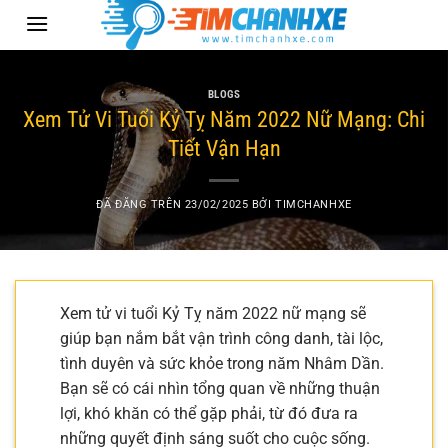
Chuyển
đến
nội
dung
BLOGS
Xem Tử Vi Tuổi Kỷ Tỵ Năm 2022 Nữ Mạng: Chi
Tiết Vận Hạn
ĐÃ ĐĂNG TRÊN
23/02/2025
BỞI
TIMCHANHXE
Xem tử vi tuổi Kỷ Tỵ năm 2022 nữ mạng sẽ
giúp bạn nắm bắt vận trình công danh, tài lộc,
tình duyên và sức khỏe trong năm Nhâm Dần.
Bạn sẽ có cái nhìn tổng quan về những thuận
lợi, khó khăn có thể gặp phải, từ đó đưa ra
những quyết định sáng suốt cho cuộc sống.