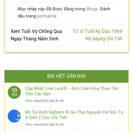
Mục nhập này đã được đăng trong
Blogs
. Đánh
dấu trang
permalink
.
Xem Tuổi Vợ Chồng Qua
Tử Vi Tuổi Kỷ Dậu 1969
Ngày Tháng Năm Sinh
Nữ Mạng Chi Tiết
BÀI VIẾT GẦN ĐÂY
Cập Nhật Link Luck8 – Đơn Giản Hóa Thao Tác
10
Cho Các Bạn
Th1
ở
Chức năng bình luận bị tắt
Cập
Nhật
Bỏ Túi Kinh Nghiệm Đi Xe Thái Nguyên Hà Nội Từ
Link
A Đến Z Cực Chi Tiết
Luck8
ở
Chức năng bình luận bị tắt
–
Bỏ
Đơn