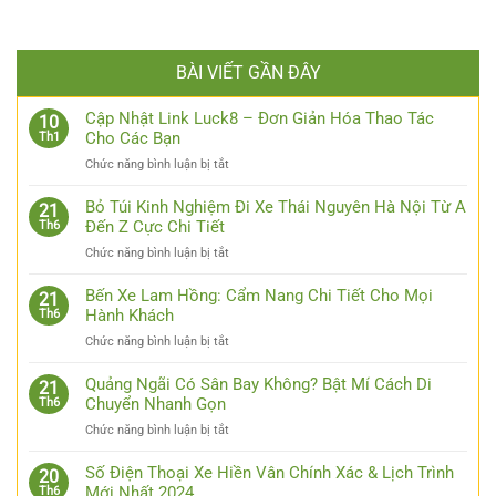
BÀI VIẾT GẦN ĐÂY
Cập Nhật Link Luck8 – Đơn Giản Hóa Thao Tác
10
Cho Các Bạn
Th1
ở
Chức năng bình luận bị tắt
Cập
Nhật
Bỏ Túi Kinh Nghiệm Đi Xe Thái Nguyên Hà Nội Từ A
21
Link
Đến Z Cực Chi Tiết
Th6
Luck8
ở
Chức năng bình luận bị tắt
–
Bỏ
Đơn
Túi
Bến Xe Lam Hồng: Cẩm Nang Chi Tiết Cho Mọi
Giản
21
Kinh
Hành Khách
Th6
Hóa
Nghiệm
Thao
ở
Chức năng bình luận bị tắt
Đi
Tác
Bến
Xe
Cho
Xe
Quảng Ngãi Có Sân Bay Không? Bật Mí Cách Di
Thái
21
Các
Lam
Chuyển Nhanh Gọn
Th6
Nguyên
Bạn
Hồng:
Hà
ở
Chức năng bình luận bị tắt
Cẩm
Nội
Quảng
Nang
Từ
Ngãi
Số Điện Thoại Xe Hiền Vân Chính Xác & Lịch Trình
Chi
20
A
Có
Mới Nhất 2024
Th6
Tiết