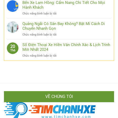
Túi
Bến Xe Lam Hồng: Cẩm Nang Chi Tiết Cho Mọi
Giản
Kinh
Hành Khách
Hóa
Nghiệm
Thao
ở
Chức năng bình luận bị tắt
Đi
Tác
Bến
Xe
Cho
Xe
Quảng Ngãi Có Sân Bay Không? Bật Mí Cách Di
Thái
Các
Lam
Chuyển Nhanh Gọn
Nguyên
Bạn
Hồng:
Hà
ở
Chức năng bình luận bị tắt
Cẩm
Nội
Quảng
Nang
Từ
Ngãi
Số Điện Thoại Xe Hiền Vân Chính Xác & Lịch Trình
Chi
20
A
Có
Mới Nhất 2024
Tiết
Th6
Đến
Sân
Cho
Z
ở
Chức năng bình luận bị tắt
Bay
Mọi
Cực
Số
Không?
Hành
Chi
Điện
Bật
Khách
Tiết
Thoại
Mí
Xe
Cách
Hiền
Di
Vân
Chuyển
Chính
Nhanh
Xác
Gọn
VỀ CHÚNG TÔI
&
Lịch
Trình
Mới
Nhất