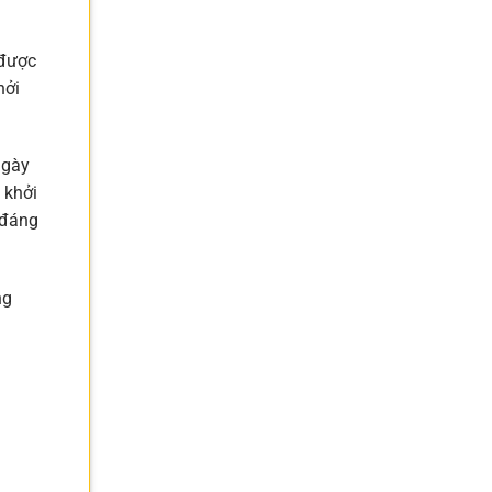
 được
hởi
ngày
 khởi
 đáng
ng