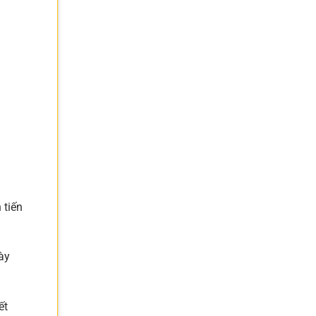
 tiến
ày
ết