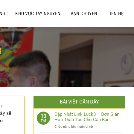
UNG
KHU VỰC TÂY NGUYÊN
VẬN CHUYỂN
LIÊN HỆ
9
BÀI VIẾT GẦN ĐÂY
n
này sẽ
Cập Nhật Link Luck8 – Đơn Giản
10
Hóa Thao Tác Cho Các Bạn
ho
Th1
ở
Chức năng bình luận bị tắt
Cập