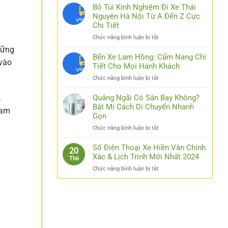
Nhật
Bỏ Túi Kinh Nghiệm Đi Xe Thái
Link
Nguyên Hà Nội Từ A Đến Z Cực
Luck8
Chi Tiết
–
ở
Chức năng bình luận bị tắt
Đơn
Bỏ
Giản
hững
Túi
Bến Xe Lam Hồng: Cẩm Nang Chi
Hóa
 vào
Kinh
Tiết Cho Mọi Hành Khách
Thao
Nghiệm
Tác
ở
Chức năng bình luận bị tắt
Đi
Cho
Bến
Xe
Các
Xe
Quảng Ngãi Có Sân Bay Không?
.
Thái
Bạn
Lam
Bật Mí Cách Di Chuyển Nhanh
Nguyên
ham
Hồng:
Gọn
Hà
Cẩm
Nội
ở
Chức năng bình luận bị tắt
Nang
Từ
Quảng
Chi
A
Ngãi
Số Điện Thoại Xe Hiền Vân Chính
Tiết
20
Đến
Có
Xác & Lịch Trình Mới Nhất 2024
Cho
Z
Th6
Sân
Mọi
Cực
ở
Chức năng bình luận bị tắt
Bay
Hành
Chi
Số
Không?
Khách
Tiết
Điện
Bật
Thoại
Mí
Xe
Cách
Hiền
Di
Vân
Chuyển