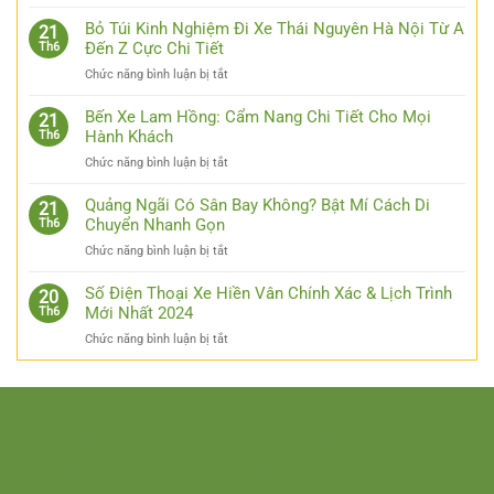
Cập
Nhật
Bỏ Túi Kinh Nghiệm Đi Xe Thái Nguyên Hà Nội Từ A
21
Link
Đến Z Cực Chi Tiết
Th6
Luck8
ở
Chức năng bình luận bị tắt
–
Bỏ
Đơn
Túi
Bến Xe Lam Hồng: Cẩm Nang Chi Tiết Cho Mọi
Giản
21
Kinh
Hành Khách
Th6
Hóa
Nghiệm
Thao
ở
Chức năng bình luận bị tắt
Đi
Tác
Bến
Xe
Cho
Xe
Quảng Ngãi Có Sân Bay Không? Bật Mí Cách Di
Thái
21
Các
Lam
Chuyển Nhanh Gọn
Th6
Nguyên
Bạn
Hồng:
Hà
ở
Chức năng bình luận bị tắt
Cẩm
Nội
Quảng
Nang
Từ
Ngãi
Số Điện Thoại Xe Hiền Vân Chính Xác & Lịch Trình
Chi
20
A
Có
Mới Nhất 2024
Th6
Tiết
Đến
Sân
Cho
Z
ở
Chức năng bình luận bị tắt
Bay
Mọi
Cực
Số
Không?
Hành
Chi
Điện
Bật
Khách
Tiết
Thoại
Mí
Xe
thomo888
https://go88xn.com/
https://go88-games.com/
Cách
Hiền
Di
https://sunwin-games.com/
https://sunwin.lawyer/
Vân
Chuyển
https://topnohu.in/
https://8day.at/
https://bong88.wtf/
Chính
Nhanh
Xác
Gọn