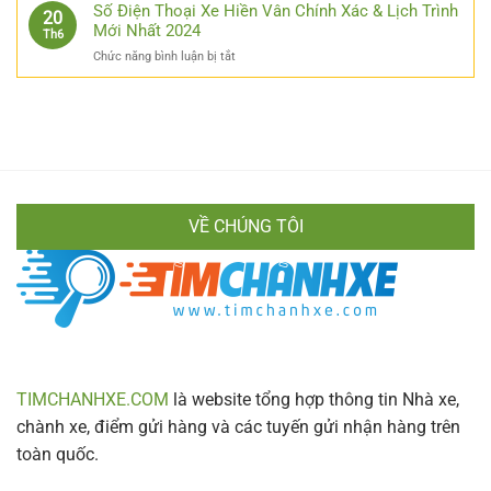
Ngãi
Số Điện Thoại Xe Hiền Vân Chính Xác & Lịch Trình
Chi
20
A
Có
Mới Nhất 2024
Tiết
Th6
Đến
Sân
Cho
Z
ở
Chức năng bình luận bị tắt
Bay
Mọi
Cực
Số
Không?
Hành
Chi
Điện
Bật
Khách
Tiết
Thoại
Mí
Xe
Cách
Hiền
Di
Vân
Chuyển
Chính
Nhanh
Xác
Gọn
VỀ CHÚNG TÔI
&
Lịch
Trình
Mới
Nhất
2024
TIMCHANHXE.COM
là website tổng hợp thông tin Nhà xe,
chành xe, điểm gửi hàng và các tuyến gửi nhận hàng trên
toàn quốc.