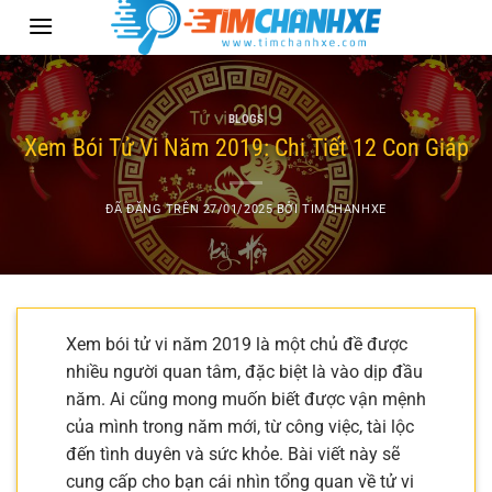
Chuyển
đến
nội
dung
BLOGS
Xem Bói Tử Vi Năm 2019: Chi Tiết 12 Con Giáp
ĐÃ ĐĂNG TRÊN
27/01/2025
BỞI
TIMCHANHXE
Xem bói tử vi năm 2019 là một chủ đề được
nhiều người quan tâm, đặc biệt là vào dịp đầu
năm. Ai cũng mong muốn biết được vận mệnh
của mình trong năm mới, từ công việc, tài lộc
đến tình duyên và sức khỏe. Bài viết này sẽ
cung cấp cho bạn cái nhìn tổng quan về tử vi