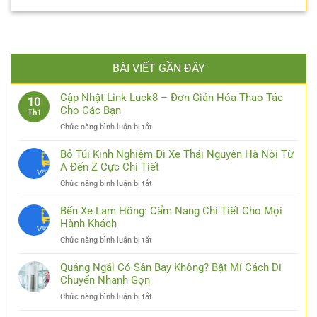
BÀI VIẾT GẦN ĐÂY
Cập Nhật Link Luck8 – Đơn Giản Hóa Thao Tác
10
Cho Các Bạn
Th1
ở
Chức năng bình luận bị tắt
Cập
Nhật
Bỏ Túi Kinh Nghiệm Đi Xe Thái Nguyên Hà Nội Từ
Link
A Đến Z Cực Chi Tiết
Luck8
ở
Chức năng bình luận bị tắt
–
Bỏ
Đơn
Túi
Bến Xe Lam Hồng: Cẩm Nang Chi Tiết Cho Mọi
Giản
Kinh
Hành Khách
Hóa
Nghiệm
Thao
ở
Chức năng bình luận bị tắt
Đi
Tác
Bến
Xe
Cho
Xe
Quảng Ngãi Có Sân Bay Không? Bật Mí Cách Di
Thái
Các
Lam
Chuyển Nhanh Gọn
Nguyên
Bạn
Hồng:
Hà
ở
Chức năng bình luận bị tắt
Cẩm
Nội
Quảng
Nang
Từ