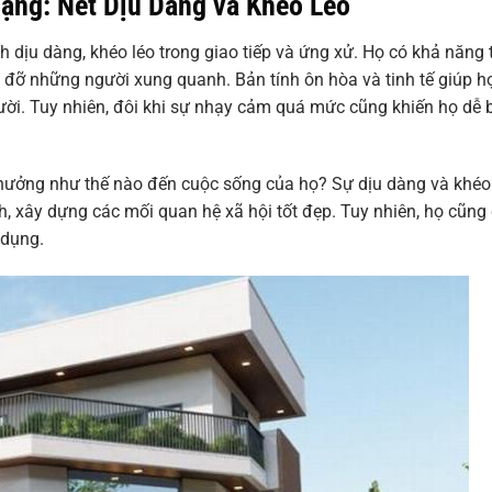
ạng: Nét Dịu Dàng và Khéo Léo
dịu dàng, khéo léo trong giao tiếp và ứng xử. Họ có khả năng 
 đỡ những người xung quanh. Bản tính ôn hòa và tinh tế giúp h
ời. Tuy nhiên, đôi khi sự nhạy cảm quá mức cũng khiến họ dễ b
hưởng như thế nào đến cuộc sống của họ? Sự dịu dàng và khéo
, xây dựng các mối quan hệ xã hội tốt đẹp. Tuy nhiên, họ cũng
 dụng.