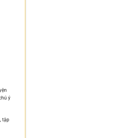
yện
chú ý
, tập