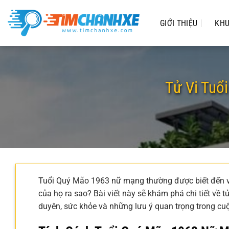
Chuyển
đến
GIỚI THIỆU
KHU
nội
dung
Tử Vi Tuổ
Tuổi Quý Mão 1963 nữ mạng thường được biết đến với
của họ ra sao? Bài viết này sẽ khám phá chi tiết về 
duyên, sức khỏe và những lưu ý quan trọng trong c