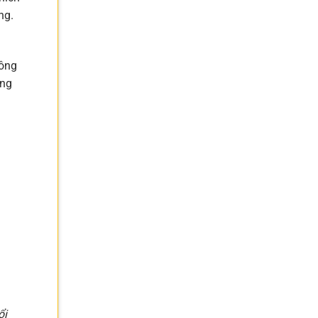
ng.
hông
ựng
ổi