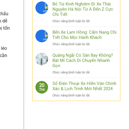
Nhật
Bỏ Túi Kinh Nghiệm Đi Xe Thái
Link
Nguyên Hà Nội Từ A Đến Z Cực
Luck8
thấu
Chi Tiết
–
ọ dễ
ở
Chức năng bình luận bị tắt
Đơn
Bỏ
Giản
ị tổn
Túi
Bến Xe Lam Hồng: Cẩm Nang Chi
Hóa
Kinh
Tiết Cho Mọi Hành Khách
Thao
Nghiệm
Tác
ở
Chức năng bình luận bị tắt
Đi
Cho
 léo
Bến
Xe
Các
Xe
Quảng Ngãi Có Sân Bay Không?
 cần
Thái
Bạn
Lam
Bật Mí Cách Di Chuyển Nhanh
Nguyên
Hồng:
Gọn
Hà
Cẩm
Nội
ở
Chức năng bình luận bị tắt
Nang
Từ
Quảng
Chi
A
Ngãi
Số Điện Thoại Xe Hiền Vân Chính
Tiết
20
Đến
Có
Xác & Lịch Trình Mới Nhất 2024
Cho
Z
Th6
Sân
Mọi
Cực
ở
Chức năng bình luận bị tắt
Bay
Hành
Chi
Số
Không?
Khách
Tiết
Điện
Bật
Thoại
Mí
Xe
Cách
Hiền
Di
Vân
Chuyển