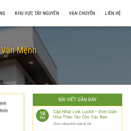
UNG
KHU VỰC TÂY NGUYÊN
VẬN CHUYỂN
LIÊN HỆ
ề Vận Mệnh
BÀI VIẾT GẦN ĐÂY
ệnh
tình
Cập Nhật Link Luck8 – Đơn Giản
10
Hóa Thao Tác Cho Các Bạn
Th1
ở
Chức năng bình luận bị tắt
Cập