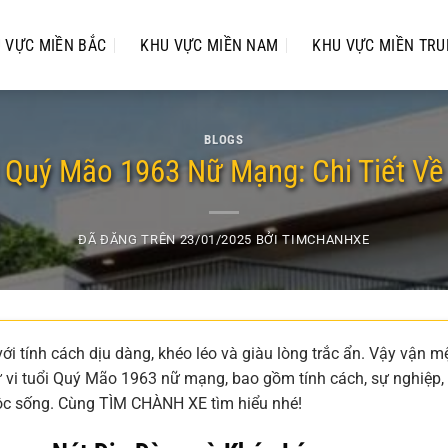
 VỰC MIỀN BẮC
KHU VỰC MIỀN NAM
KHU VỰC MIỀN TR
BLOGS
i Quý Mão 1963 Nữ Mạng: Chi Tiết V
ĐÃ ĐĂNG TRÊN
23/01/2025
BỞI
TIMCHANHXE
 tính cách dịu dàng, khéo léo và giàu lòng trắc ẩn. Vậy vận m
tử vi tuổi Quý Mão 1963 nữ mạng, bao gồm tính cách, sự nghiệp, 
uộc sống. Cùng TÌM CHÀNH XE tìm hiểu nhé!