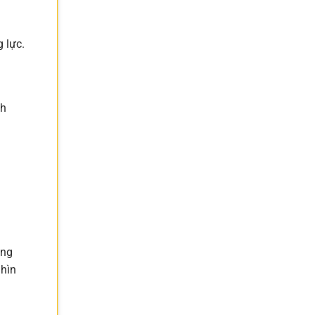
 lực.
nh
ăng
nhìn