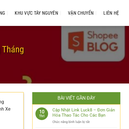
UNG
KHU VỰC TÂY NGUYÊN
VẬN CHUYỂN
LIÊN HỆ
g Tháng
BÀI VIẾT GẦN ĐÂY
ng
nh Xe
Cập Nhật Link Luck8 – Đơn Giản
10
Hóa Thao Tác Cho Các Bạn
Th1
ở
Chức năng bình luận bị tắt
Cập