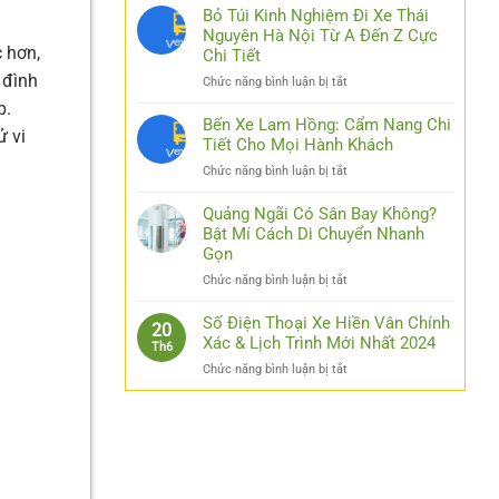
Nhật
Bỏ Túi Kinh Nghiệm Đi Xe Thái
Link
Nguyên Hà Nội Từ A Đến Z Cực
Luck8
c hơn,
Chi Tiết
–
 đình
ở
Chức năng bình luận bị tắt
Đơn
Bỏ
Giản
p.
Túi
Bến Xe Lam Hồng: Cẩm Nang Chi
Hóa
ử vi
Kinh
Tiết Cho Mọi Hành Khách
Thao
Nghiệm
Tác
ở
Chức năng bình luận bị tắt
Đi
Cho
Bến
Xe
Các
Xe
Quảng Ngãi Có Sân Bay Không?
Thái
Bạn
Lam
Bật Mí Cách Di Chuyển Nhanh
Nguyên
Hồng:
Gọn
Hà
Cẩm
Nội
ở
Chức năng bình luận bị tắt
Nang
Từ
Quảng
Chi
A
Ngãi
Số Điện Thoại Xe Hiền Vân Chính
Tiết
20
Đến
Có
Xác & Lịch Trình Mới Nhất 2024
Cho
Z
Th6
Sân
Mọi
Cực
ở
Chức năng bình luận bị tắt
Bay
Hành
Chi
Số
Không?
Khách
Tiết
Điện
Bật
Thoại
Mí
Xe
Cách
Hiền
Di
Vân
Chuyển