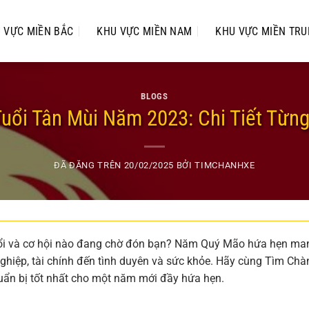
 VỰC MIỀN BẮC
KHU VỰC MIỀN NAM
KHU VỰC MIỀN TR
BLOGS
Tuổi Tân Mùi Năm 2023: Chi Tiết Từn
ĐÃ ĐĂNG TRÊN
20/02/2025
BỞI
TIMCHANHXE
đổi và cơ hội nào đang chờ đón bạn? Năm Quý Mão hứa hẹn ma
 nghiệp, tài chính đến tình duyên và sức khỏe. Hãy cùng Tìm Chà
huẩn bị tốt nhất cho một năm mới đầy hứa hẹn.