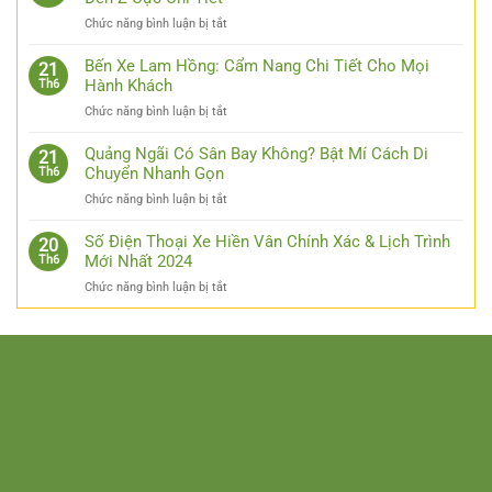
Luck8
ở
Chức năng bình luận bị tắt
–
Bỏ
Đơn
Túi
Bến Xe Lam Hồng: Cẩm Nang Chi Tiết Cho Mọi
Giản
21
Kinh
Hành Khách
Th6
Hóa
Nghiệm
Thao
ở
Chức năng bình luận bị tắt
Đi
Tác
Bến
Xe
Cho
Xe
Quảng Ngãi Có Sân Bay Không? Bật Mí Cách Di
Thái
21
Các
Lam
Chuyển Nhanh Gọn
Th6
Nguyên
Bạn
Hồng:
Hà
ở
Chức năng bình luận bị tắt
Cẩm
Nội
Quảng
Nang
Từ
Ngãi
Số Điện Thoại Xe Hiền Vân Chính Xác & Lịch Trình
Chi
20
A
Có
Mới Nhất 2024
Th6
Tiết
Đến
Sân
Cho
Z
ở
Chức năng bình luận bị tắt
Bay
Mọi
Cực
Số
Không?
Hành
Chi
Điện
Bật
Khách
Tiết
Thoại
Mí
Xe
thomo888
https://go88xn.com/
https://go88-games.com/
Cách
Hiền
Di
https://sunwin-games.com/
https://sunwin.lawyer/
Vân
Chuyển
https://topnohu.in/
https://8day.at/
https://bong88.wtf/
Chính
Nhanh
Xác
https://jun88.team
https://hi88.ooo
https://8xbet.spa
Gọn
&
https://fb88.photo
https://w88in.vip
https://fun88b.co
Lịch
Trình