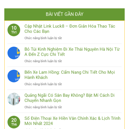
BÀI VIẾT GẦN ĐÂY
Cập Nhật Link Luck8 – Đơn Giản Hóa Thao Tác
10
Cho Các Bạn
Th1
ở
Chức năng bình luận bị tắt
Cập
Nhật
Bỏ Túi Kinh Nghiệm Đi Xe Thái Nguyên Hà Nội Từ
Link
A Đến Z Cực Chi Tiết
Luck8
ở
Chức năng bình luận bị tắt
–
Bỏ
Đơn
Túi
Bến Xe Lam Hồng: Cẩm Nang Chi Tiết Cho Mọi
Giản
Kinh
Hành Khách
Hóa
Nghiệm
Thao
ở
Chức năng bình luận bị tắt
Đi
Tác
Bến
Xe
Cho
Xe
Quảng Ngãi Có Sân Bay Không? Bật Mí Cách Di
Thái
Các
Lam
Chuyển Nhanh Gọn
Nguyên
Bạn
Hồng:
Hà
ở
Chức năng bình luận bị tắt
Cẩm
Nội
Quảng
Nang
Từ
Ngãi
Số Điện Thoại Xe Hiền Vân Chính Xác & Lịch Trình
Chi
20
A
Có
Mới Nhất 2024
Tiết
Th6
Đến
Sân
Cho