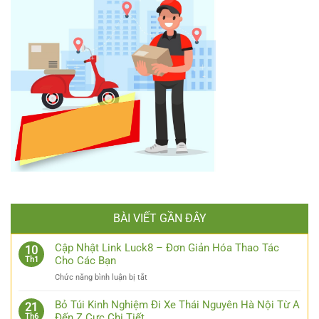
BÀI VIẾT GẦN ĐÂY
Cập Nhật Link Luck8 – Đơn Giản Hóa Thao Tác
10
Cho Các Bạn
Th1
ở
Chức năng bình luận bị tắt
Cập
Nhật
Bỏ Túi Kinh Nghiệm Đi Xe Thái Nguyên Hà Nội Từ A
21
Link
Đến Z Cực Chi Tiết
Th6