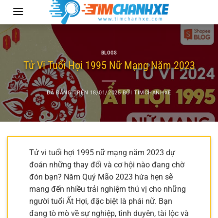
Chuyển
đến
nội
dung
BLOGS
Tử Vi Tuổi Hợi 1995 Nữ Mạng Năm 2023
ĐÃ ĐĂNG TRÊN
18/01/2025
BỞI
TIMCHANHXE
Tử vi tuổi hợi 1995 nữ mạng năm 2023 dự
đoán những thay đổi và cơ hội nào đang chờ
đón bạn? Năm Quý Mão 2023 hứa hẹn sẽ
mang đến nhiều trải nghiệm thú vị cho những
người tuổi Ất Hợi, đặc biệt là phái nữ. Bạn
đang tò mò về sự nghiệp, tình duyên, tài lộc và