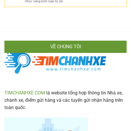
Z
ở
Chức năng bình luận bị tắt
Bay
Mọi
Cực
Số
Không?
Hành
Chi
Điện
Bật
Khách
Tiết
Thoại
Mí
Xe
Cách
Hiền
Di
Vân
Chuyển
Chính
Nhanh
Xác
Gọn
VỀ CHÚNG TÔI
&
Lịch
Trình
Mới
Nhất
2024
TIMCHANHXE.COM
là website tổng hợp thông tin Nhà xe,
chành xe, điểm gửi hàng và các tuyến gửi nhận hàng trên
toàn quốc.