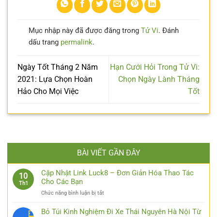
Mục nhập này đã được đăng trong
Tử Vi
. Đánh
dấu trang
permalink
.
Ngày Tốt Tháng 2 Năm
Hạn Cưới Hỏi Trong Tử Vi:
2021: Lựa Chọn Hoàn
Chọn Ngày Lành Tháng
Hảo Cho Mọi Việc
Tốt
BÀI VIẾT GẦN ĐÂY
Cập Nhật Link Luck8 – Đơn Giản Hóa Thao Tác
10
Cho Các Bạn
Th1
ở
Chức năng bình luận bị tắt
Cập
Nhật
Bỏ Túi Kinh Nghiệm Đi Xe Thái Nguyên Hà Nội Từ