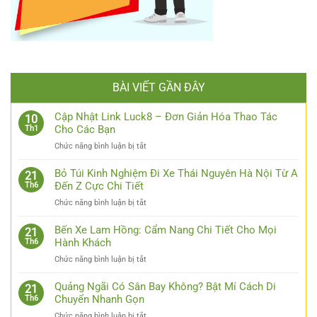
BÀI VIẾT GẦN ĐÂY
Cập Nhật Link Luck8 – Đơn Giản Hóa Thao Tác
10
Cho Các Bạn
Th1
ở
Chức năng bình luận bị tắt
Cập
Nhật
Bỏ Túi Kinh Nghiệm Đi Xe Thái Nguyên Hà Nội Từ A
21
Link
Đến Z Cực Chi Tiết
Th6
Luck8
ở
Chức năng bình luận bị tắt
–
Bỏ
Đơn
Túi
Bến Xe Lam Hồng: Cẩm Nang Chi Tiết Cho Mọi
Giản
21
Kinh
Hành Khách
Th6
Hóa
Nghiệm
Thao
ở
Chức năng bình luận bị tắt
Đi
Tác
Bến
Xe
Cho
Xe
Quảng Ngãi Có Sân Bay Không? Bật Mí Cách Di
Thái
21
Các
Lam
Chuyển Nhanh Gọn
Th6
Nguyên
Bạn
Hồng:
Hà
ở
Chức năng bình luận bị tắt