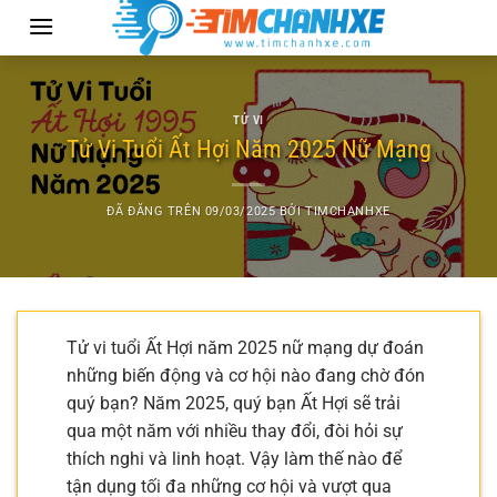
Chuyển
đến
nội
dung
TỬ VI
Tử Vi Tuổi Ất Hợi Năm 2025 Nữ Mạng
ĐÃ ĐĂNG TRÊN
09/03/2025
BỞI
TIMCHANHXE
Tử vi tuổi Ất Hợi năm 2025 nữ mạng dự đoán
những biến động và cơ hội nào đang chờ đón
quý bạn? Năm 2025, quý bạn Ất Hợi sẽ trải
qua một năm với nhiều thay đổi, đòi hỏi sự
thích nghi và linh hoạt. Vậy làm thế nào để
tận dụng tối đa những cơ hội và vượt qua