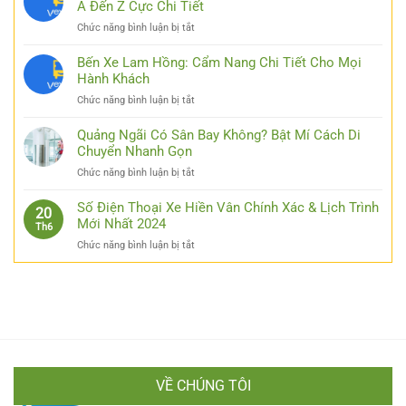
Link
A Đến Z Cực Chi Tiết
Luck8
ở
Chức năng bình luận bị tắt
–
Bỏ
Đơn
Túi
Bến Xe Lam Hồng: Cẩm Nang Chi Tiết Cho Mọi
Giản
Kinh
Hành Khách
Hóa
Nghiệm
Thao
ở
Chức năng bình luận bị tắt
Đi
Tác
Bến
Xe
Cho
Xe
Quảng Ngãi Có Sân Bay Không? Bật Mí Cách Di
Thái
Các
Lam
Chuyển Nhanh Gọn
Nguyên
Bạn
Hồng:
Hà
ở
Chức năng bình luận bị tắt
Cẩm
Nội
Quảng
Nang
Từ
Ngãi
Số Điện Thoại Xe Hiền Vân Chính Xác & Lịch Trình
Chi
20
A
Có
Mới Nhất 2024
Tiết
Th6
Đến
Sân
Cho
Z
ở
Chức năng bình luận bị tắt
Bay
Mọi
Cực
Số
Không?
Hành
Chi
Điện
Bật
Khách
Tiết
Thoại
Mí
Xe
Cách
Hiền
Di
Vân
Chuyển
Chính
Nhanh
Xác
Gọn
VỀ CHÚNG TÔI
&
Lịch