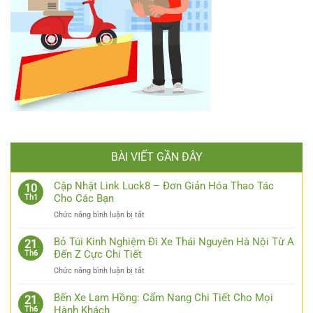
BÀI VIẾT GẦN ĐÂY
Cập Nhật Link Luck8 – Đơn Giản Hóa Thao Tác
10
Cho Các Bạn
Th1
ở
Chức năng bình luận bị tắt
Cập
Nhật
Bỏ Túi Kinh Nghiệm Đi Xe Thái Nguyên Hà Nội Từ A
21
Link
Đến Z Cực Chi Tiết
Th6
Luck8
ở
Chức năng bình luận bị tắt
–
Bỏ
Đơn
Túi
Bến Xe Lam Hồng: Cẩm Nang Chi Tiết Cho Mọi
Giản
21
Kinh
Hành Khách
Th6
Hóa