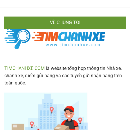
Hiền
Di
Vân
Chuyển
Chính
Nhanh
Xác
Gọn
VỀ CHÚNG TÔI
&
Lịch
Trình
Mới
Nhất
2024
TIMCHANHXE.COM
là website tổng hợp thông tin Nhà xe,
chành xe, điểm gửi hàng và các tuyến gửi nhận hàng trên
toàn quốc.