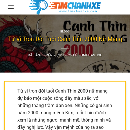
Chuyển
đến
nội
dung
BLOGS
Tử Vi Trọn Đời Tuổi Canh Thìn 2000 Nữ Mạng
ĐÃ ĐĂNG TRÊN
26/01/2025
BỞI
TIMCHANHXE
Tử vi trọn đời tuổi Canh Thìn 2000 nữ mạng
dự báo một cuộc sống đầy màu sắc, với
những thăng trầm đan xen. Những cô gái sinh
năm 2000 mang mệnh Kim, tuổi Thìn được
xem là những người mạnh mẽ, thông minh và
đầy nghị lực. Vậy vận mệnh của họ ra sao