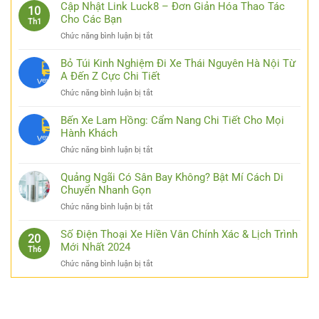
Cập Nhật Link Luck8 – Đơn Giản Hóa Thao Tác
10
Cho Các Bạn
Th1
ở
Chức năng bình luận bị tắt
Cập
Nhật
Bỏ Túi Kinh Nghiệm Đi Xe Thái Nguyên Hà Nội Từ
Link
A Đến Z Cực Chi Tiết
Luck8
ở
Chức năng bình luận bị tắt
–
Bỏ
Đơn
Túi
Bến Xe Lam Hồng: Cẩm Nang Chi Tiết Cho Mọi
Giản
Kinh
Hành Khách
Hóa
Nghiệm
Thao
ở
Chức năng bình luận bị tắt
Đi
Tác
Bến
Xe
Cho
Xe
Quảng Ngãi Có Sân Bay Không? Bật Mí Cách Di
Thái
Các
Lam
Chuyển Nhanh Gọn
Nguyên
Bạn
Hồng:
Hà
ở
Chức năng bình luận bị tắt
Cẩm
Nội
Quảng
Nang
Từ
Ngãi
Số Điện Thoại Xe Hiền Vân Chính Xác & Lịch Trình
Chi
20
A
Có
Mới Nhất 2024
Tiết
Th6
Đến
Sân
Cho
Z
ở
Chức năng bình luận bị tắt
Bay
Mọi
Cực
Số
Không?
Hành
Chi
Điện
Bật
Khách
Tiết
Thoại
Mí
Xe
Cách