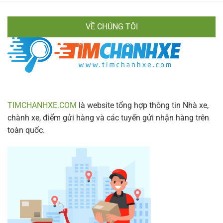
Chuyển
Chính
Nhanh
Xác
Gọn
VỀ CHÚNG TÔI
&
Lịch
Trình
Mới
Nhất
2024
TIMCHANHXE.COM
là website tổng hợp thông tin Nhà xe,
chành xe, điểm gửi hàng và các tuyến gửi nhận hàng trên
toàn quốc.