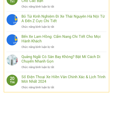
Cho Các Bạn
Th1
ở
Chức năng bình luận bị tắt
Cập
Nhật
Bỏ Túi Kinh Nghiệm Đi Xe Thái Nguyên Hà Nội Từ
Link
A Đến Z Cực Chi Tiết
Luck8
ở
Chức năng bình luận bị tắt
–
Bỏ
Đơn
Túi
Bến Xe Lam Hồng: Cẩm Nang Chi Tiết Cho Mọi
Giản
Kinh
Hành Khách
Hóa
Nghiệm
Thao
ở
Chức năng bình luận bị tắt
Đi
Tác
Bến
Xe
Cho
Xe
Quảng Ngãi Có Sân Bay Không? Bật Mí Cách Di
Thái
Các
Lam
Chuyển Nhanh Gọn
Nguyên
Bạn
Hồng:
Hà
ở
Chức năng bình luận bị tắt
Cẩm
Nội
Quảng
Nang
Từ
Ngãi
Số Điện Thoại Xe Hiền Vân Chính Xác & Lịch Trình
Chi
20
A
Có
Mới Nhất 2024
Tiết
Th6
Đến
Sân
Cho
Z
ở
Chức năng bình luận bị tắt
Bay
Mọi
Cực
Số
Không?
Hành
Chi
Điện
Bật
Khách
Tiết
Thoại
Mí
Xe
Cách
Hiền
Di
Vân