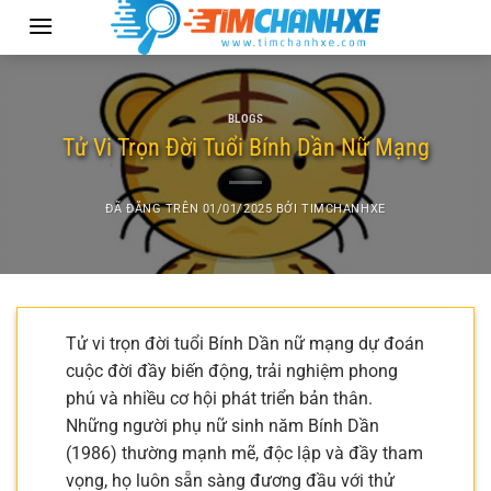
Chuyển
đến
nội
dung
BLOGS
Tử Vi Trọn Đời Tuổi Bính Dần Nữ Mạng
ĐÃ ĐĂNG TRÊN
01/01/2025
BỞI
TIMCHANHXE
Tử vi trọn đời tuổi Bính Dần nữ mạng dự đoán
cuộc đời đầy biến động, trải nghiệm phong
phú và nhiều cơ hội phát triển bản thân.
Những người phụ nữ sinh năm Bính Dần
(1986) thường mạnh mẽ, độc lập và đầy tham
vọng, họ luôn sẵn sàng đương đầu với thử