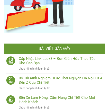
BÀI VIẾT GẦN ĐÂY
Cập Nhật Link Luck8 – Đơn Giản Hóa Thao Tác
10
Cho Các Bạn
Th1
ở
Chức năng bình luận bị tắt
Cập
Nhật
Bỏ Túi Kinh Nghiệm Đi Xe Thái Nguyên Hà Nội Từ A
21
Link
Đến Z Cực Chi Tiết
Th6
Luck8
ở
Chức năng bình luận bị tắt
–
Bỏ
Đơn
Túi
Bến Xe Lam Hồng: Cẩm Nang Chi Tiết Cho Mọi
Giản
21
Kinh
Hành Khách
Th6
Hóa
Nghiệm
Thao
ở
Chức năng bình luận bị tắt
Đi