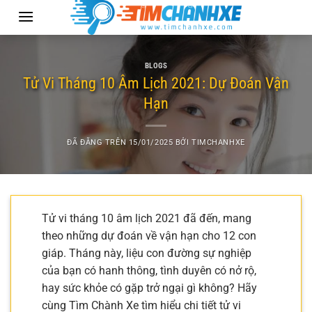
Chuyển
đến
nội
dung
BLOGS
Tử Vi Tháng 10 Âm Lịch 2021: Dự Đoán Vận
Hạn
ĐÃ ĐĂNG TRÊN
15/01/2025
BỞI
TIMCHANHXE
Tử vi tháng 10 âm lịch 2021 đã đến, mang
theo những dự đoán về vận hạn cho 12 con
giáp. Tháng này, liệu con đường sự nghiệp
của bạn có hanh thông, tình duyên có nở rộ,
hay sức khỏe có gặp trở ngại gì không? Hãy
cùng Tìm Chành Xe tìm hiểu chi tiết tử vi