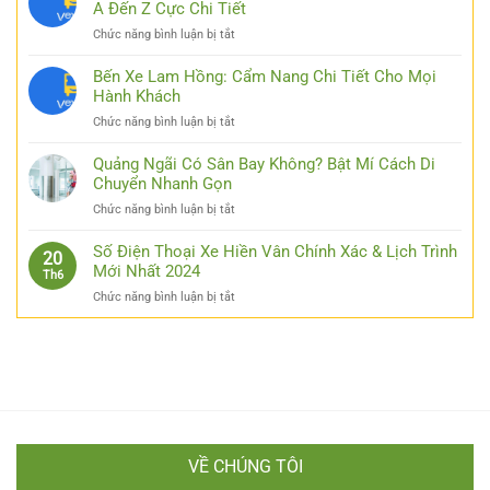
Link
A Đến Z Cực Chi Tiết
Luck8
ở
Chức năng bình luận bị tắt
–
Bỏ
Đơn
Túi
Bến Xe Lam Hồng: Cẩm Nang Chi Tiết Cho Mọi
Giản
Kinh
Hành Khách
Hóa
Nghiệm
Thao
ở
Chức năng bình luận bị tắt
Đi
Tác
Bến
Xe
Cho
Xe
Quảng Ngãi Có Sân Bay Không? Bật Mí Cách Di
Thái
Các
Lam
Chuyển Nhanh Gọn
Nguyên
Bạn
Hồng:
Hà
ở
Chức năng bình luận bị tắt
Cẩm
Nội
Quảng
Nang
Từ
Ngãi
Số Điện Thoại Xe Hiền Vân Chính Xác & Lịch Trình
Chi
20
A
Có
Mới Nhất 2024
Tiết
Th6
Đến
Sân
Cho
Z
ở
Chức năng bình luận bị tắt
Bay
Mọi
Cực
Số
Không?
Hành
Chi
Điện
Bật
Khách
Tiết
Thoại
Mí
Xe
Cách
Hiền
Di
Vân
Chuyển
Chính
Nhanh
Xác
Gọn
VỀ CHÚNG TÔI
&
Lịch