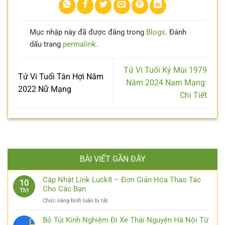
Mục nhập này đã được đăng trong
Blogs
. Đánh
dấu trang
permalink
.
Tử Vi Tuổi Kỷ Mùi 1979
Tử Vi Tuổi Tân Hợi Năm
Năm 2024 Nam Mạng:
2022 Nữ Mạng
Chi Tiết
BÀI VIẾT GẦN ĐÂY
Cập Nhật Link Luck8 – Đơn Giản Hóa Thao Tác
10
Cho Các Bạn
Th1
ở
Chức năng bình luận bị tắt
Cập
Nhật
Bỏ Túi Kinh Nghiệm Đi Xe Thái Nguyên Hà Nội Từ