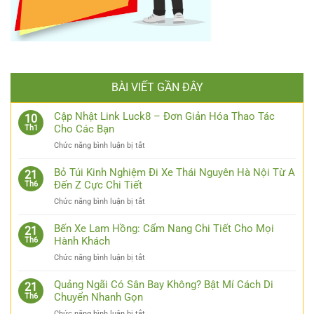
BÀI VIẾT GẦN ĐÂY
Cập Nhật Link Luck8 – Đơn Giản Hóa Thao Tác
10
Cho Các Bạn
Th1
ở
Chức năng bình luận bị tắt
Cập
Nhật
Bỏ Túi Kinh Nghiệm Đi Xe Thái Nguyên Hà Nội Từ A
21
Link
Đến Z Cực Chi Tiết
Th6
Luck8
ở
Chức năng bình luận bị tắt
–
Bỏ
Đơn
Túi
Bến Xe Lam Hồng: Cẩm Nang Chi Tiết Cho Mọi
Giản
21
Kinh
Hành Khách
Th6
Hóa
Nghiệm
Thao
ở
Chức năng bình luận bị tắt
Đi
Tác
Bến
Xe
Cho
Xe
Quảng Ngãi Có Sân Bay Không? Bật Mí Cách Di
Thái
21
Các
Lam
Chuyển Nhanh Gọn
Th6
Nguyên
Bạn
Hồng:
Hà
ở
Chức năng bình luận bị tắt