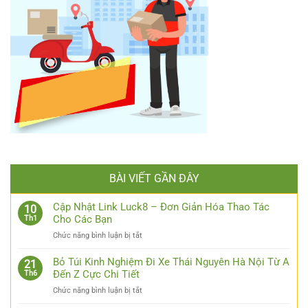
BÀI VIẾT GẦN ĐÂY
Cập Nhật Link Luck8 – Đơn Giản Hóa Thao Tác
10
Cho Các Bạn
Th1
ở
Chức năng bình luận bị tắt
Cập
Nhật
Bỏ Túi Kinh Nghiệm Đi Xe Thái Nguyên Hà Nội Từ A
21
Link
Đến Z Cực Chi Tiết
Th6
Luck8
ở
Chức năng bình luận bị tắt
–
Bỏ
Đơn