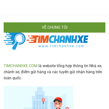
Khách
Tiết
Thoại
Mí
Xe
Cách
Hiền
Di
Vân
Chuyển
Chính
Nhanh
Xác
Gọn
VỀ CHÚNG TÔI
&
Lịch
Trình
Mới
Nhất
2024
TIMCHANHXE.COM
là website tổng hợp thông tin Nhà xe,
chành xe, điểm gửi hàng và các tuyến gửi nhận hàng trên
toàn quốc.