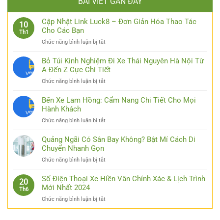
BÀI VIẾT GẦN ĐÂY
Cập Nhật Link Luck8 – Đơn Giản Hóa Thao Tác
10
Cho Các Bạn
Th1
ở
Chức năng bình luận bị tắt
Cập
Nhật
Bỏ Túi Kinh Nghiệm Đi Xe Thái Nguyên Hà Nội Từ
Link
A Đến Z Cực Chi Tiết
Luck8
ở
Chức năng bình luận bị tắt
–
Bỏ
Đơn
Túi
Bến Xe Lam Hồng: Cẩm Nang Chi Tiết Cho Mọi
Giản
Kinh
Hành Khách
Hóa
Nghiệm
Thao
ở
Chức năng bình luận bị tắt
Đi
Tác
Bến
Xe
Cho
Xe
Quảng Ngãi Có Sân Bay Không? Bật Mí Cách Di
Thái
Các
Lam
Chuyển Nhanh Gọn
Nguyên
Bạn
Hồng:
Hà
ở
Chức năng bình luận bị tắt
Cẩm
Nội
Quảng
Nang
Từ
Ngãi
Số Điện Thoại Xe Hiền Vân Chính Xác & Lịch Trình
Chi
20
A
Có
Mới Nhất 2024
Tiết
Th6
Đến
Sân
Cho
Z
ở
Chức năng bình luận bị tắt
Bay
Mọi
Cực
Số
Không?
Hành
Chi
Điện
Bật