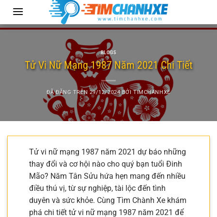
Chuyển
đến
nội
dung
BLOGS
Tử Vi Nữ Mạng 1987 Năm 2021 Chi Tiết
ĐÃ ĐĂNG TRÊN
29/12/2024
BỞI
TIMCHANHXE
Tử vi nữ mạng 1987 năm 2021 dự báo những
thay đổi và cơ hội nào cho quý bạn tuổi Đinh
Mão? Năm Tân Sửu hứa hẹn mang đến nhiều
điều thú vị, từ sự nghiệp, tài lộc đến tình
duyên và sức khỏe. Cùng Tìm Chành Xe khám
phá chi tiết tử vi nữ mạng 1987 năm 2021 để