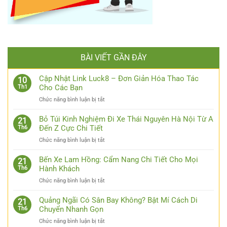
BÀI VIẾT GẦN ĐÂY
Cập Nhật Link Luck8 – Đơn Giản Hóa Thao Tác
10
Cho Các Bạn
Th1
ở
Chức năng bình luận bị tắt
Cập
Nhật
Bỏ Túi Kinh Nghiệm Đi Xe Thái Nguyên Hà Nội Từ A
21
Link
Đến Z Cực Chi Tiết
Th6
Luck8
ở
Chức năng bình luận bị tắt
–
Bỏ
Đơn
Túi
Bến Xe Lam Hồng: Cẩm Nang Chi Tiết Cho Mọi
Giản
21
Kinh
Hành Khách
Th6
Hóa
Nghiệm
Thao
ở
Chức năng bình luận bị tắt
Đi
Tác
Bến
Xe
Cho
Xe
Quảng Ngãi Có Sân Bay Không? Bật Mí Cách Di
Thái
21
Các
Lam
Chuyển Nhanh Gọn
Th6
Nguyên
Bạn
Hồng:
Hà
ở
Chức năng bình luận bị tắt
Cẩm
Nội