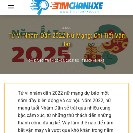
Chuyển
đến
nội
dung
BLOGS
Tử Vi Nhâm Dần 2022 Nữ Mạng: Chi Tiết Vận
Hạn
ĐÃ ĐĂNG TRÊN
22/02/2025
BỞI
TIMCHANHXE
Tử vi nhâm dần 2022 nữ mạng dự báo một
năm đầy biến động và cơ hội. Năm 2022, nữ
mạng tuổi Nhâm Dần sẽ trải qua nhiều cung
bậc cảm xúc, từ những thử thách đến những
thành công đáng kể. Vậy làm thế nào để nắm
bắt vận may và vượt qua khó khăn trong năm