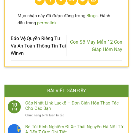
Mục nhập này đã được đăng trong
Blogs
. Đánh
dấu trang
permalink
.
Bảo Vệ Quyền Riêng Tư
Con Số May Mắn 12 Con
Và An Toàn Thông Tin Tại
Giáp Hôm Nay
Winvn
BÀI VIẾT GẦN ĐÂY
Cập Nhật Link Luck8 – Đơn Giản Hóa Thao Tác
10
Cho Các Bạn
Th1
ở
Chức năng bình luận bị tắt
Cập
Nhật
Bỏ Túi Kinh Nghiệm Đi Xe Thái Nguyên Hà Nội Từ
Link
A Đến Z Cực Chi Tiết