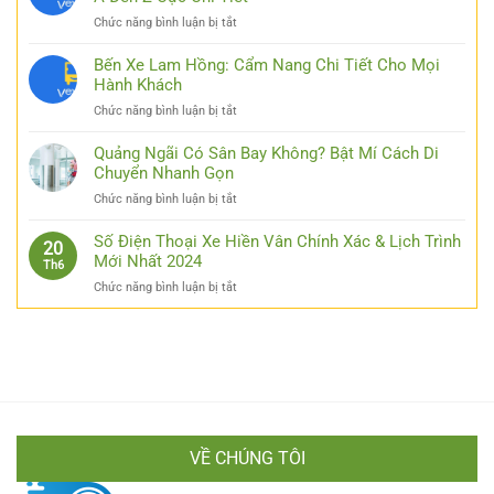
Luck8
ở
Chức năng bình luận bị tắt
–
Bỏ
Đơn
Túi
Bến Xe Lam Hồng: Cẩm Nang Chi Tiết Cho Mọi
Giản
Kinh
Hành Khách
Hóa
Nghiệm
Thao
ở
Chức năng bình luận bị tắt
Đi
Tác
Bến
Xe
Cho
Xe
Quảng Ngãi Có Sân Bay Không? Bật Mí Cách Di
Thái
Các
Lam
Chuyển Nhanh Gọn
Nguyên
Bạn
Hồng:
Hà
ở
Chức năng bình luận bị tắt
Cẩm
Nội
Quảng
Nang
Từ
Ngãi
Số Điện Thoại Xe Hiền Vân Chính Xác & Lịch Trình
Chi
20
A
Có
Mới Nhất 2024
Tiết
Th6
Đến
Sân
Cho
Z
ở
Chức năng bình luận bị tắt
Bay
Mọi
Cực
Số
Không?
Hành
Chi
Điện
Bật
Khách
Tiết
Thoại
Mí
Xe
Cách
Hiền
Di
Vân
Chuyển
Chính
Nhanh
Xác
Gọn
VỀ CHÚNG TÔI
&
Lịch
Trình