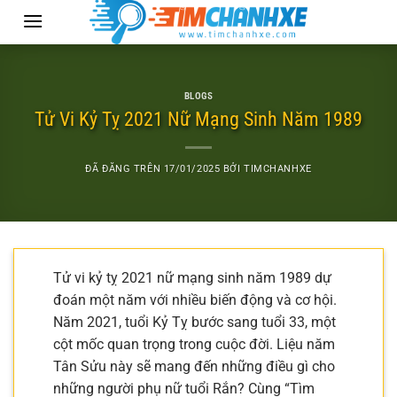
Chuyển
đến
nội
dung
BLOGS
Tử Vi Kỷ Tỵ 2021 Nữ Mạng Sinh Năm 1989
ĐÃ ĐĂNG TRÊN
17/01/2025
BỞI
TIMCHANHXE
Tử vi kỷ tỵ 2021 nữ mạng sinh năm 1989 dự
đoán một năm với nhiều biến động và cơ hội.
Năm 2021, tuổi Kỷ Tỵ bước sang tuổi 33, một
cột mốc quan trọng trong cuộc đời. Liệu năm
Tân Sửu này sẽ mang đến những điều gì cho
những người phụ nữ tuổi Rắn? Cùng “Tìm