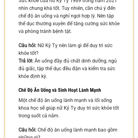
Sức khỏe của nữ Kỷ Tỵ 1989 trong năm 2021
nhìn chung khá tốt. Tuy nhiên, cần chú ý đến
chế độ ăn uống và nghỉ ngơi hợp lý. Nên tập
thể dục thường xuyên để tăng cường sức khỏe
và phòng tránh bệnh tật.
Câu hỏi:
Nữ Kỷ Tỵ nên làm gì để duy trì sức
khỏe tốt?
Trả lời:
Ăn uống đầy đủ chất dinh dưỡng, ngủ
đủ giấc, tập thể dục đều đặn và kiểm tra sức
khỏe định kỳ.
Chế Độ Ăn Uống và Sinh Hoạt Lành Mạnh
Một chế độ ăn uống lành mạnh và lối sống
khoa học sẽ giúp nữ Kỷ Tỵ duy trì sức khỏe tốt
trong suốt cả năm.
Câu hỏi:
Chế độ ăn uống lành mạnh bao gồm
những gì?