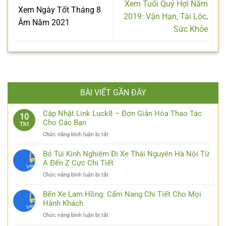
Xem Tuổi Quý Hợi Năm
Xem Ngày Tốt Tháng 8
2019: Vận Hạn, Tài Lộc,
Âm Năm 2021
Sức Khỏe
BÀI VIẾT GẦN ĐÂY
Cập Nhật Link Luck8 – Đơn Giản Hóa Thao Tác
10
Cho Các Bạn
Th1
ở
Chức năng bình luận bị tắt
Cập
Nhật
Bỏ Túi Kinh Nghiệm Đi Xe Thái Nguyên Hà Nội Từ
Link
A Đến Z Cực Chi Tiết
Luck8
ở
Chức năng bình luận bị tắt
–
Bỏ
Đơn
Túi
Bến Xe Lam Hồng: Cẩm Nang Chi Tiết Cho Mọi
Giản
Kinh
Hành Khách
Hóa
Nghiệm
Thao
ở
Chức năng bình luận bị tắt
Đi
Tác
Bến
Xe