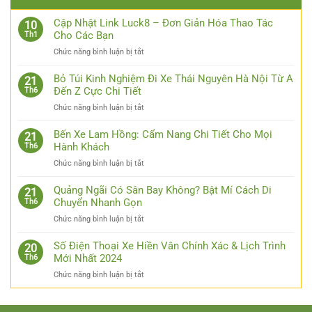
Cập Nhật Link Luck8 – Đơn Giản Hóa Thao Tác
10
Cho Các Bạn
Th1
ở
Chức năng bình luận bị tắt
Cập
Nhật
Bỏ Túi Kinh Nghiệm Đi Xe Thái Nguyên Hà Nội Từ A
21
Link
Đến Z Cực Chi Tiết
Th6
Luck8
ở
Chức năng bình luận bị tắt
–
Bỏ
Đơn
Túi
Bến Xe Lam Hồng: Cẩm Nang Chi Tiết Cho Mọi
Giản
21
Kinh
Hành Khách
Th6
Hóa
Nghiệm
Thao
ở
Chức năng bình luận bị tắt
Đi
Tác
Bến
Xe
Cho
Xe
Quảng Ngãi Có Sân Bay Không? Bật Mí Cách Di
Thái
21
Các
Lam
Chuyển Nhanh Gọn
Th6
Nguyên
Bạn
Hồng:
Hà
ở
Chức năng bình luận bị tắt
Cẩm
Nội
Quảng
Nang
Từ
Ngãi
Số Điện Thoại Xe Hiền Vân Chính Xác & Lịch Trình
Chi
20
A
Có
Mới Nhất 2024
Th6
Tiết
Đến
Sân
Cho
Z
ở
Chức năng bình luận bị tắt
Bay
Mọi
Cực
Số
Không?
Hành
Chi
Điện
Bật
Khách
Tiết
Thoại