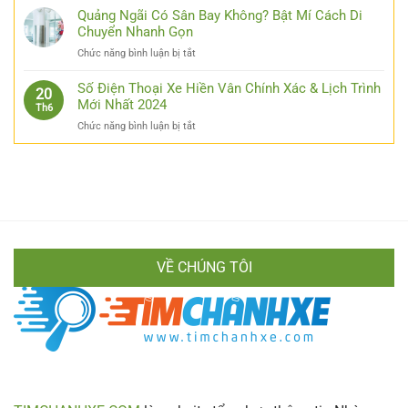
Cho
Xe
Quảng Ngãi Có Sân Bay Không? Bật Mí Cách Di
Thái
Các
Lam
Chuyển Nhanh Gọn
Nguyên
Bạn
Hồng:
Hà
ở
Chức năng bình luận bị tắt
Cẩm
Nội
Quảng
Nang
Từ
Ngãi
Số Điện Thoại Xe Hiền Vân Chính Xác & Lịch Trình
Chi
20
A
Có
Mới Nhất 2024
Tiết
Th6
Đến
Sân
Cho
Z
ở
Chức năng bình luận bị tắt
Bay
Mọi
Cực
Số
Không?
Hành
Chi
Điện
Bật
Khách
Tiết
Thoại
Mí
Xe
Cách
Hiền
Di
Vân
Chuyển
Chính
Nhanh
Xác
Gọn
VỀ CHÚNG TÔI
&
Lịch
Trình
Mới
Nhất
2024