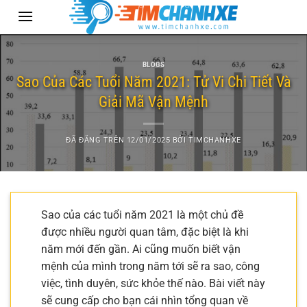
Chuyển
đến
nội
dung
BLOGS
Sao Của Các Tuổi Năm 2021: Tử Vi Chi Tiết Và
Giải Mã Vận Mệnh
ĐÃ ĐĂNG TRÊN
12/01/2025
BỞI
TIMCHANHXE
Sao của các tuổi năm 2021 là một chủ đề
được nhiều người quan tâm, đặc biệt là khi
năm mới đến gần. Ai cũng muốn biết vận
mệnh của mình trong năm tới sẽ ra sao, công
việc, tình duyên, sức khỏe thế nào. Bài viết này
sẽ cung cấp cho bạn cái nhìn tổng quan về