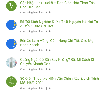
Cập Nhật Link Luck8 – Đơn Giản Hóa Thao Tác
10
Cho Các Bạn
Th1
ở
Chức năng bình luận bị tắt
Cập
Nhật
Bỏ Túi Kinh Nghiệm Đi Xe Thái Nguyên Hà Nội Từ
Link
A Đến Z Cực Chi Tiết
Luck8
ở
Chức năng bình luận bị tắt
–
Bỏ
Đơn
Túi
Bến Xe Lam Hồng: Cẩm Nang Chi Tiết Cho Mọi
Giản
Kinh
Hành Khách
Hóa
Nghiệm
Thao
ở
Chức năng bình luận bị tắt
Đi
Tác
Bến
Xe
Cho
Xe
Quảng Ngãi Có Sân Bay Không? Bật Mí Cách Di
Thái
Các
Lam
Chuyển Nhanh Gọn
Nguyên
Bạn
Hồng:
Hà
ở
Chức năng bình luận bị tắt
Cẩm
Nội
Quảng
Nang
Từ
Ngãi
Số Điện Thoại Xe Hiền Vân Chính Xác & Lịch Trình
Chi
20
A
Có
Mới Nhất 2024
Tiết
Th6
Đến
Sân
Cho
Z
ở
Chức năng bình luận bị tắt
Bay
Mọi
Cực
Số
Không?
Hành
Chi
Điện
Bật
Khách
Tiết
Thoại
Mí
Xe
Cách