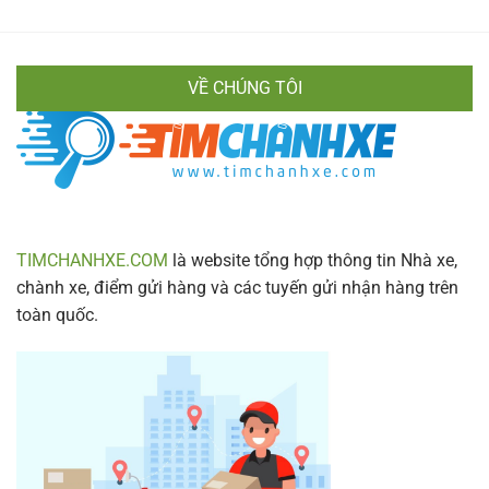
Hiền
Di
Vân
Chuyển
Chính
Nhanh
Xác
Gọn
VỀ CHÚNG TÔI
&
Lịch
Trình
Mới
Nhất
2024
TIMCHANHXE.COM
là website tổng hợp thông tin Nhà xe,
chành xe, điểm gửi hàng và các tuyến gửi nhận hàng trên
toàn quốc.