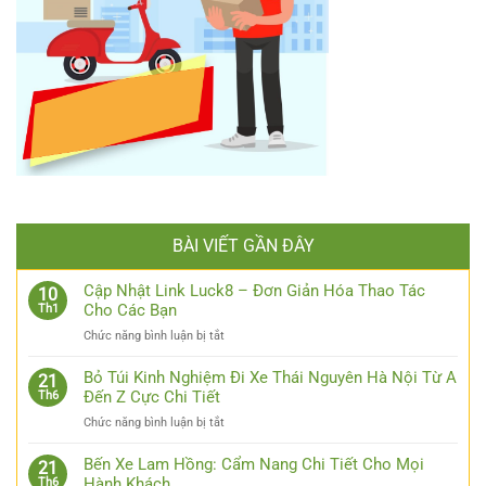
BÀI VIẾT GẦN ĐÂY
Cập Nhật Link Luck8 – Đơn Giản Hóa Thao Tác
10
Cho Các Bạn
Th1
ở
Chức năng bình luận bị tắt
Cập
Nhật
Bỏ Túi Kinh Nghiệm Đi Xe Thái Nguyên Hà Nội Từ A
21
Link
Đến Z Cực Chi Tiết
Th6
Luck8
ở
Chức năng bình luận bị tắt
–
Bỏ
Đơn
Túi
Bến Xe Lam Hồng: Cẩm Nang Chi Tiết Cho Mọi
Giản
21
Kinh
Hành Khách
Th6
Hóa