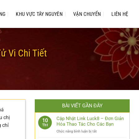
UNG
KHU VỰC TÂY NGUYÊN
VẬN CHUYỂN
LIÊN HỆ
 Vi Chi Tiết
BÀI VIẾT GẦN ĐÂY
há
u chị
Cập Nhật Link Luck8 – Đơn Giản
10
Hóa Thao Tác Cho Các Bạn
 chỉ
Th1
ở
Chức năng bình luận bị tắt
Cập