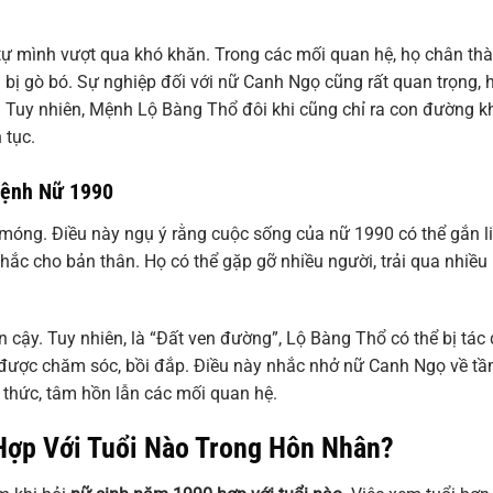
tự mình vượt qua khó khăn. Trong các mối quan hệ, họ chân thà
 bị gò bó. Sự nghiệp đối với nữ Canh Ngọ cũng rất quan trọng, 
. Tuy nhiên, Mệnh Lộ Bàng Thổ đôi khi cũng chỉ ra con đường 
 tục.
Mệnh Nữ 1990
óng. Điều này ngụ ý rằng cuộc sống của nữ 1990 có thể gắn l
hắc cho bản thân. Họ có thể gặp gỡ nhiều người, trải qua nhiều
 cậy. Tuy nhiên, là “Đất ven đường”, Lộ Bàng Thổ có thể bị tác
g được chăm sóc, bồi đắp. Điều này nhắc nhở nữ Canh Ngọ về t
 thức, tâm hồn lẫn các mối quan hệ.
Hợp Với Tuổi Nào Trong Hôn Nhân?