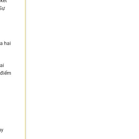
 kết
 Sự
a hai
ai
 điểm
m
ủy