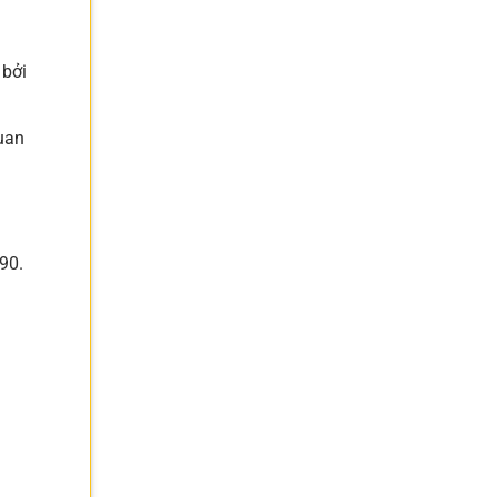
 bởi
quan
90.