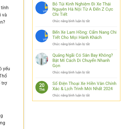
Nhật
Bỏ Túi Kinh Nghiệm Đi Xe Thái
tính
Link
Nguyên Hà Nội Từ A Đến Z Cực
Luck8
Chi Tiết
i và
–
ở
ản?
Chức năng bình luận bị tắt
Đơn
Bỏ
Giản
Túi
Bến Xe Lam Hồng: Cẩm Nang Chi
Hóa
Kinh
Tiết Cho Mọi Hành Khách
Thao
Nghiệm
Tác
ở
Chức năng bình luận bị tắt
Đi
Cho
Bến
Xe
Các
Xe
Quảng Ngãi Có Sân Bay Không?
Thái
Bạn
Lam
Bật Mí Cách Di Chuyển Nhanh
Nguyên
Hồng:
Gọn
Hà
ó yếu
Cẩm
Nội
ở
Chức năng bình luận bị tắt
Nang
Từ
 Thổ
Quảng
Chi
A
Ngãi
 trợ
Số Điện Thoại Xe Hiền Vân Chính
Tiết
20
Đến
Có
Xác & Lịch Trình Mới Nhất 2024
Cho
Z
Th6
Sân
Mọi
Cực
ở
Chức năng bình luận bị tắt
Bay
Hành
Chi
Số
Không?
Khách
Tiết
Điện
Bật
Thoại
Mí
ng
Xe
Cách
Hiền
Di
ong
Vân
Chuyển