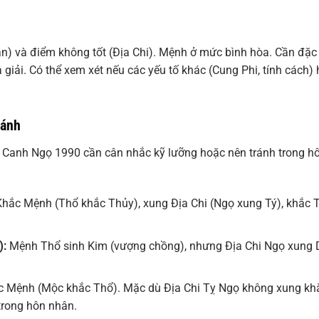
an) và điểm không tốt (Địa Chi). Mệnh ở mức bình hòa. Cần đặc 
 giải. Có thể xem xét nếu các yếu tố khác (Cung Phi, tính cách)
ránh
 Canh Ngọ 1990 cần cân nhắc kỹ lưỡng hoặc nên tránh trong h
hắc Mệnh (Thổ khắc Thủy), xung Địa Chi (Ngọ xung Tý), khắc 
):
Mệnh Thổ sinh Kim (vượng chồng), nhưng Địa Chi Ngọ xung 
 Mệnh (Mộc khắc Thổ). Mặc dù Địa Chi Tỵ Ngọ không xung kh
trong hôn nhân.