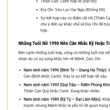
Thiên Can: Canh hợp Ất (Rất tốt)
Địa Chi: Sửu Lục Hại Ngọ (Không tốt)
Sự kết hợp này có điểm rất tốt (Thiên C
chú ý đến sự khắc chế về Địa Chi để hóa
hợp.
Những Tuổi Nữ 1990 Nên Cân Nhắc Kỹ Hoặc T
Bên cạnh những tuổi hợp, cũng có những tuổi mà nữ
nhân do có sự xung khắc lớn về Mệnh, Can, Chi:
Nam sinh năm 1996 (Bính Tý – Giang Hạ Thủy):
K
Can (Bính khắc Canh). Đây là sự kết hợp rất xấu.
Nam sinh năm 1993 (Quý Dậu – Kiếm Phong Kim
Thiên Can Quý khắc Canh. Xung khắc nhiều.
Nam sinh năm 1989 (Kỷ Tỵ – Đại Lâm Mộc):
Khắc
mạnh, nhưng Mệnh khắc là yếu tố rất quan trọng 