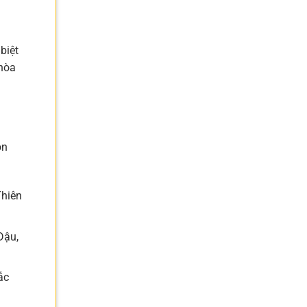
biệt
 hòa
ôn
Thiên
Dậu,
ắc