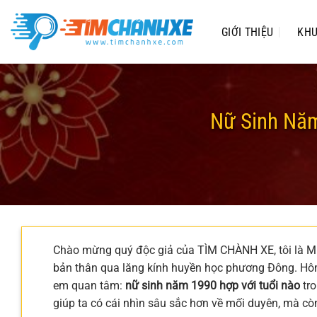
Chuyển
đến
GIỚI THIỆU
KHU
nội
dung
Nữ Sinh Năm
Chào mừng quý độc giả của TÌM CHÀNH XE, tôi là Min
bản thân qua lăng kính huyền học phương Đông. Hôm
em quan tâm:
nữ sinh năm 1990 hợp với tuổi nào
tro
giúp ta có cái nhìn sâu sắc hơn về mối duyên, mà cò