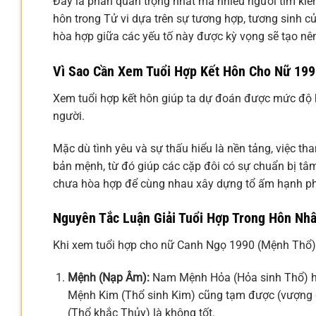
Đây là phần quan trọng nhất mà nhiều người tìm kiế
hôn trong Tử vi dựa trên sự tương hợp, tương sinh củ
hòa hợp giữa các yếu tố này được kỳ vọng sẽ tạo nê
Vì Sao Cần Xem Tuổi Hợp Kết Hôn Cho Nữ 19
Xem tuổi hợp kết hôn giúp ta dự đoán được mức độ h
người.
Mặc dù tình yêu và sự thấu hiểu là nền tảng, việc t
bản mệnh, từ đó giúp các cặp đôi có sự chuẩn bị tâ
chưa hòa hợp để cùng nhau xây dựng tổ ấm hạnh p
Nguyên Tắc Luận Giải Tuổi Hợp Trong Hôn Nh
Khi xem tuổi hợp cho nữ Canh Ngọ 1990 (Mệnh Thổ), 
Mệnh (Nạp Âm):
Nam Mệnh Hỏa (Hỏa sinh Thổ) h
Mệnh Kim (Thổ sinh Kim) cũng tạm được (vượn
(Thổ khắc Thủy) là không tốt.