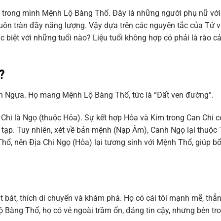
trong mình Mệnh Lộ Bàng Thổ. Đây là những người phụ nữ với 
uôn tràn đầy năng lượng. Vậy dựa trên các nguyên tắc của Tử v
biệt với những tuổi nào? Liệu tuổi không hợp có phải là rào c
?
n Ngựa. Họ mang Mệnh Lộ Bàng Thổ, tức là “Đất ven đường”.
a Chi là Ngọ (thuộc Hỏa). Sự kết hợp Hỏa và Kim trong Can Chi c
 tạp. Tuy nhiên, xét về bản mệnh (Nạp Âm), Canh Ngọ lại thuộc
ổ, nên Địa Chi Ngọ (Hỏa) lại tương sinh với Mệnh Thổ, giúp bổ
bát, thích di chuyển và khám phá. Họ có cái tôi mạnh mẽ, thẳ
ộ Bàng Thổ, họ có vẻ ngoài trầm ổn, đáng tin cậy, nhưng bên tr