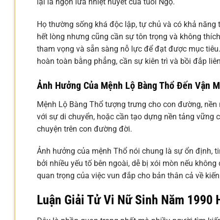
lại là ngọn lửa nhiệt huyết của tuổi Ngọ.
Họ thường sống khá độc lập, tự chủ và có khả năng 
hết lòng nhưng cũng cần sự tôn trọng và không thích
tham vọng và sẵn sàng nỗ lực để đạt được mục tiêu
hoàn toàn bằng phẳng, cần sự kiên trì và bồi đắp liên
Ảnh Hưởng Của Mệnh Lộ Bàng Thổ Đến Vận 
Mệnh Lộ Bàng Thổ tượng trưng cho con đường, nền m
với sự di chuyển, hoặc cần tạo dựng nền tảng vững c
chuyện trên con đường đời.
Ảnh hưởng của mệnh Thổ nói chung là sự ổn định, tin
bởi nhiều yếu tố bên ngoài, dễ bị xói mòn nếu khôn
quan trọng của việc vun đắp cho bản thân cả về kiến
Luận Giải Tử Vi Nữ Sinh Năm 1990 