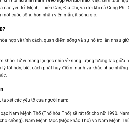
m khi hỏi
nữ sinh năm 1990 hợp với tuổi nào
. Việc xem tuổi hợp
a các yếu tố: Mệnh, Thiên Can, Địa Chi, và đôi khi cả Cung Phi.
n một cuộc sống hôn nhân viên mãn, ít sóng gió.
90?
òa hợp về tính cách, quan điểm sống và sự hỗ trợ lẫn nhau giữ
ham khảo Tử vi mang lại góc nhìn về năng lượng tương tác giữa h
m lý tốt hơn, biết cách phát huy điểm mạnh và khắc phục những
húc.
ân
ta xét các yếu tố của người nam:
oặc Nam Mệnh Thổ (Thổ hòa Thổ) sẽ rất tốt cho nữ 1990. Na
g cho chồng). Nam Mệnh Mộc (Mộc khắc Thổ) và Nam Mệnh Th