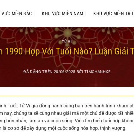
 VỰC MIỀN BẮC
KHU VỰC MIỀN NAM
KHU VỰC MIỀN TR
TỬ VI
 1990 Hợp Với Tuổi Nào? Luận Giải Tử
ĐÃ ĐĂNG TRÊN
20/06/2025
BỞI
TIMCHANHXE
h Triết, Tử Vi gia đồng hành cùng bạn trên hành trình khám p
 nay, chúng ta sẽ cùng nhau giải mã một chủ đề được rất nhiề
ng hôn nhân, làm ăn và cuộc sống. Việc tìm hiểu tuổi hợp không
n là cơ sở để xây dựng một cuộc sống hòa hợp, thịnh vượng.