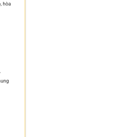
, hòa
y
hung