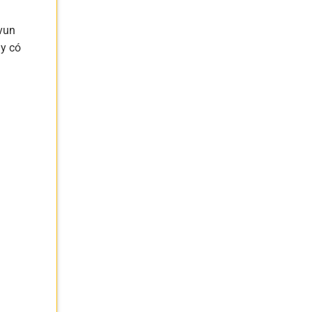
 vun
ày có