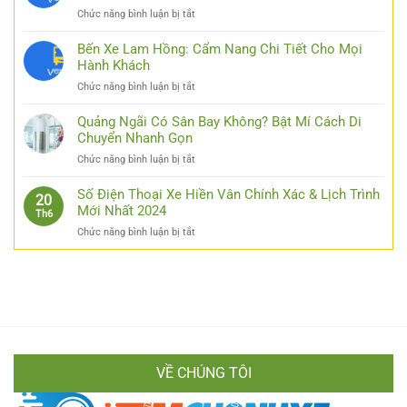
Luck8
ở
Chức năng bình luận bị tắt
–
Bỏ
Đơn
Túi
Bến Xe Lam Hồng: Cẩm Nang Chi Tiết Cho Mọi
Giản
Kinh
Hành Khách
Hóa
Nghiệm
Thao
ở
Chức năng bình luận bị tắt
Đi
Tác
Bến
Xe
Cho
Xe
Quảng Ngãi Có Sân Bay Không? Bật Mí Cách Di
Thái
Các
Lam
Chuyển Nhanh Gọn
Nguyên
Bạn
Hồng:
Hà
ở
Chức năng bình luận bị tắt
Cẩm
Nội
Quảng
Nang
Từ
Ngãi
Số Điện Thoại Xe Hiền Vân Chính Xác & Lịch Trình
Chi
20
A
Có
Mới Nhất 2024
Tiết
Th6
Đến
Sân
Cho
Z
ở
Chức năng bình luận bị tắt
Bay
Mọi
Cực
Số
Không?
Hành
Chi
Điện
Bật
Khách
Tiết
Thoại
Mí
Xe
Cách
Hiền
Di
Vân
Chuyển
Chính
Nhanh
Xác
Gọn
VỀ CHÚNG TÔI
&
Lịch
Trình