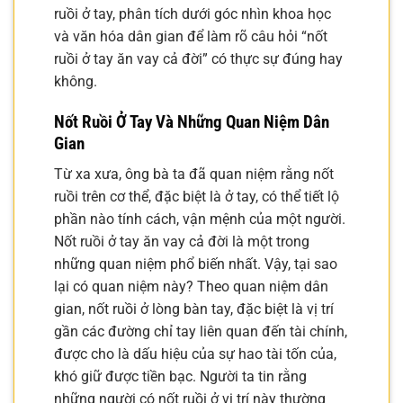
ruồi ở tay, phân tích dưới góc nhìn khoa học
và văn hóa dân gian để làm rõ câu hỏi “nốt
ruồi ở tay ăn vay cả đời” có thực sự đúng hay
không.
Nốt Ruồi Ở Tay Và Những Quan Niệm Dân
Gian
Từ xa xưa, ông bà ta đã quan niệm rằng nốt
ruồi trên cơ thể, đặc biệt là ở tay, có thể tiết lộ
phần nào tính cách, vận mệnh của một người.
Nốt ruồi ở tay ăn vay cả đời là một trong
những quan niệm phổ biến nhất. Vậy, tại sao
lại có quan niệm này? Theo quan niệm dân
gian, nốt ruồi ở lòng bàn tay, đặc biệt là vị trí
gần các đường chỉ tay liên quan đến tài chính,
được cho là dấu hiệu của sự hao tài tốn của,
khó giữ được tiền bạc. Người ta tin rằng
những người có nốt ruồi ở vị trí này thường