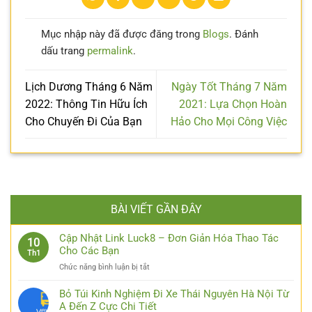
Mục nhập này đã được đăng trong
Blogs
. Đánh
dấu trang
permalink
.
Lịch Dương Tháng 6 Năm
Ngày Tốt Tháng 7 Năm
2022: Thông Tin Hữu Ích
2021: Lựa Chọn Hoàn
Cho Chuyến Đi Của Bạn
Hảo Cho Mọi Công Việc
BÀI VIẾT GẦN ĐÂY
Cập Nhật Link Luck8 – Đơn Giản Hóa Thao Tác
10
Cho Các Bạn
Th1
ở
Chức năng bình luận bị tắt
Cập
Nhật
Bỏ Túi Kinh Nghiệm Đi Xe Thái Nguyên Hà Nội Từ
Link
A Đến Z Cực Chi Tiết