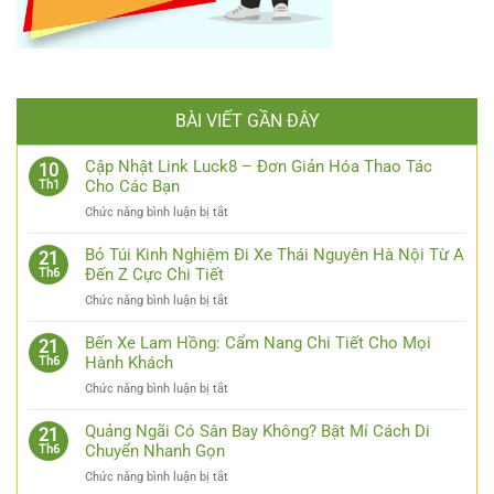
BÀI VIẾT GẦN ĐÂY
Cập Nhật Link Luck8 – Đơn Giản Hóa Thao Tác
10
Cho Các Bạn
Th1
ở
Chức năng bình luận bị tắt
Cập
Nhật
Bỏ Túi Kinh Nghiệm Đi Xe Thái Nguyên Hà Nội Từ A
21
Link
Đến Z Cực Chi Tiết
Th6
Luck8
ở
Chức năng bình luận bị tắt
–
Bỏ
Đơn
Túi
Bến Xe Lam Hồng: Cẩm Nang Chi Tiết Cho Mọi
Giản
21
Kinh
Hành Khách
Th6
Hóa
Nghiệm
Thao
ở
Chức năng bình luận bị tắt
Đi
Tác
Bến
Xe
Cho
Xe
Quảng Ngãi Có Sân Bay Không? Bật Mí Cách Di
Thái
21
Các
Lam
Chuyển Nhanh Gọn
Th6
Nguyên
Bạn
Hồng:
Hà
ở
Chức năng bình luận bị tắt
Cẩm
Nội