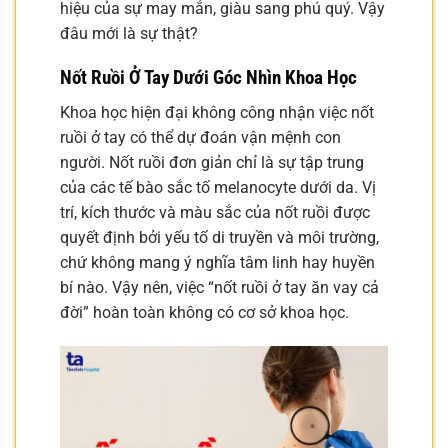
hiệu của sự may mắn, giàu sang phú quý. Vậy
đâu mới là sự thật?
Nốt Ruồi Ở Tay Dưới Góc Nhìn Khoa Học
Khoa học hiện đại không công nhận việc nốt
ruồi ở tay có thể dự đoán vận mệnh con
người. Nốt ruồi đơn giản chỉ là sự tập trung
của các tế bào sắc tố melanocyte dưới da. Vị
trí, kích thước và màu sắc của nốt ruồi được
quyết định bởi yếu tố di truyền và môi trường,
chứ không mang ý nghĩa tâm linh hay huyền
bí nào. Vậy nên, việc “nốt ruồi ở tay ăn vay cả
đời” hoàn toàn không có cơ sở khoa học.