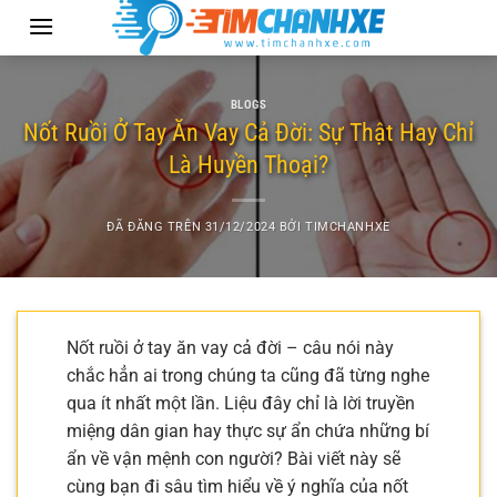
Chuyển
đến
nội
dung
BLOGS
Nốt Ruồi Ở Tay Ăn Vay Cả Đời: Sự Thật Hay Chỉ
Là Huyền Thoại?
ĐÃ ĐĂNG TRÊN
31/12/2024
BỞI
TIMCHANHXE
Nốt ruồi ở tay ăn vay cả đời – câu nói này
chắc hẳn ai trong chúng ta cũng đã từng nghe
qua ít nhất một lần. Liệu đây chỉ là lời truyền
miệng dân gian hay thực sự ẩn chứa những bí
ẩn về vận mệnh con người? Bài viết này sẽ
cùng bạn đi sâu tìm hiểu về ý nghĩa của nốt