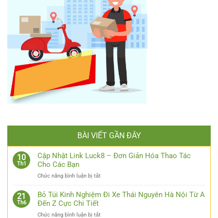
BÀI VIẾT GẦN ĐÂY
Cập Nhật Link Luck8 – Đơn Giản Hóa Thao Tác
10
Cho Các Bạn
Th1
ở
Chức năng bình luận bị tắt
Cập
Nhật
Bỏ Túi Kinh Nghiệm Đi Xe Thái Nguyên Hà Nội Từ A
21
Link
Đến Z Cực Chi Tiết
Th6
Luck8
ở
Chức năng bình luận bị tắt
–