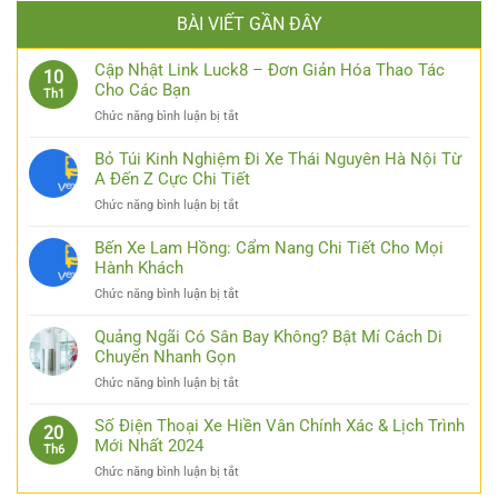
BÀI VIẾT GẦN ĐÂY
Cập Nhật Link Luck8 – Đơn Giản Hóa Thao Tác
10
Cho Các Bạn
Th1
ở
Chức năng bình luận bị tắt
Cập
Nhật
Bỏ Túi Kinh Nghiệm Đi Xe Thái Nguyên Hà Nội Từ
Link
A Đến Z Cực Chi Tiết
Luck8
ở
Chức năng bình luận bị tắt
–
Bỏ
Đơn
Túi
Bến Xe Lam Hồng: Cẩm Nang Chi Tiết Cho Mọi
Giản
Kinh
Hành Khách
Hóa
Nghiệm
Thao
ở
Chức năng bình luận bị tắt
Đi
Tác
Bến
Xe
Cho
Xe
Quảng Ngãi Có Sân Bay Không? Bật Mí Cách Di
Thái
Các
Lam
Chuyển Nhanh Gọn
Nguyên
Bạn
Hồng:
Hà
ở
Chức năng bình luận bị tắt
Cẩm
Nội
Quảng
Nang
Từ
Ngãi
Số Điện Thoại Xe Hiền Vân Chính Xác & Lịch Trình
Chi
20
A
Có
Mới Nhất 2024
Tiết
Th6
Đến
Sân
Cho
Z
ở
Chức năng bình luận bị tắt
Bay
Mọi
Cực
Số
Không?