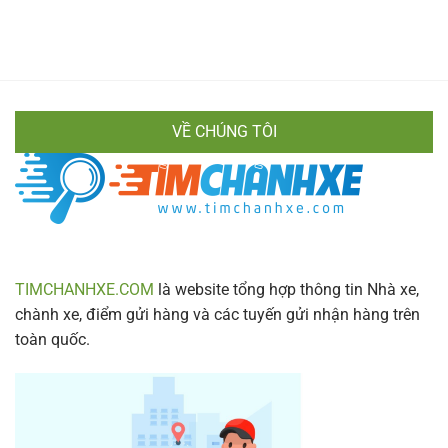
Hành
Chi
Điện
Bật
Khách
Tiết
Thoại
Mí
Xe
Cách
Hiền
Di
Vân
Chuyển
Chính
Nhanh
Xác
Gọn
VỀ CHÚNG TÔI
&
Lịch
Trình
Mới
Nhất
2024
TIMCHANHXE.COM
là website tổng hợp thông tin Nhà xe,
chành xe, điểm gửi hàng và các tuyến gửi nhận hàng trên
toàn quốc.