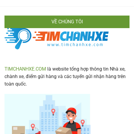
Hiền
Di
Vân
Chuyển
Chính
Nhanh
Xác
Gọn
VỀ CHÚNG TÔI
&
Lịch
Trình
Mới
Nhất
2024
TIMCHANHXE.COM
là website tổng hợp thông tin Nhà xe,
chành xe, điểm gửi hàng và các tuyến gửi nhận hàng trên
toàn quốc.