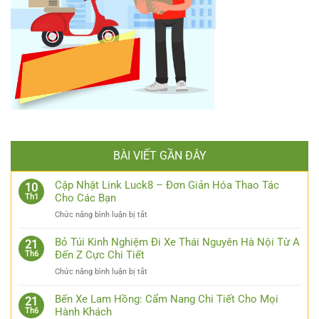
BÀI VIẾT GẦN ĐÂY
Cập Nhật Link Luck8 – Đơn Giản Hóa Thao Tác
10
Cho Các Bạn
Th1
ở
Chức năng bình luận bị tắt
Cập
Nhật
Bỏ Túi Kinh Nghiệm Đi Xe Thái Nguyên Hà Nội Từ A
21
Link
Đến Z Cực Chi Tiết
Th6
Luck8
ở
Chức năng bình luận bị tắt
–
Bỏ
Đơn
Túi
Bến Xe Lam Hồng: Cẩm Nang Chi Tiết Cho Mọi
Giản
21
Kinh
Hành Khách
Th6
Hóa