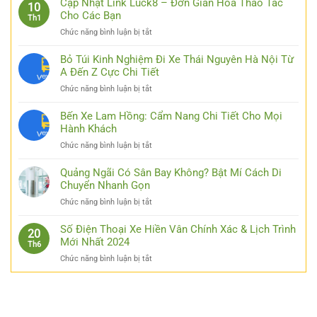
Cập Nhật Link Luck8 – Đơn Giản Hóa Thao Tác
10
Cho Các Bạn
Th1
ở
Chức năng bình luận bị tắt
Cập
Nhật
Bỏ Túi Kinh Nghiệm Đi Xe Thái Nguyên Hà Nội Từ
Link
A Đến Z Cực Chi Tiết
Luck8
ở
Chức năng bình luận bị tắt
–
Bỏ
Đơn
Túi
Bến Xe Lam Hồng: Cẩm Nang Chi Tiết Cho Mọi
Giản
Kinh
Hành Khách
Hóa
Nghiệm
Thao
ở
Chức năng bình luận bị tắt
Đi
Tác
Bến
Xe
Cho
Xe
Quảng Ngãi Có Sân Bay Không? Bật Mí Cách Di
Thái
Các
Lam
Chuyển Nhanh Gọn
Nguyên
Bạn
Hồng:
Hà
ở
Chức năng bình luận bị tắt
Cẩm
Nội
Quảng
Nang
Từ
Ngãi
Số Điện Thoại Xe Hiền Vân Chính Xác & Lịch Trình
Chi
20
A
Có
Mới Nhất 2024
Tiết
Th6
Đến
Sân
Cho
Z
ở
Chức năng bình luận bị tắt
Bay
Mọi
Cực
Số
Không?
Hành
Chi
Điện
Bật
Khách
Tiết
Thoại
Mí
Xe
Cách