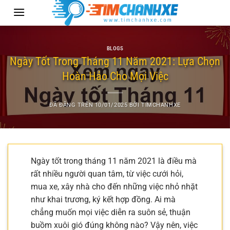
Chuyển
đến
nội
dung
BLOGS
Ngày Tốt Trong Tháng 11 Năm 2021: Lựa Chọn
Hoàn Hảo Cho Mọi Việc
ĐÃ ĐĂNG TRÊN
10/01/2025
BỞI
TIMCHANHXE
Ngày tốt trong tháng 11 năm 2021 là điều mà
rất nhiều người quan tâm, từ việc cưới hỏi,
mua xe, xây nhà cho đến những việc nhỏ nhặt
như khai trương, ký kết hợp đồng. Ai mà
chẳng muốn mọi việc diễn ra suôn sẻ, thuận
buồm xuôi gió đúng không nào? Vậy nên, việc