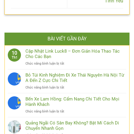
Tình Yêu
BÀI VIẾT GẦN ĐÂY
Cập Nhật Link Luck8 – Đơn Giản Hóa Thao Tác
10
Cho Các Bạn
Th1
ở
Chức năng bình luận bị tắt
Cập
Nhật
Bỏ Túi Kinh Nghiệm Đi Xe Thái Nguyên Hà Nội Từ
Link
A Đến Z Cực Chi Tiết
Luck8
ở
Chức năng bình luận bị tắt
–
Bỏ
Đơn
Túi
Bến Xe Lam Hồng: Cẩm Nang Chi Tiết Cho Mọi
Giản
Kinh
Hành Khách
Hóa
Nghiệm
Thao
ở
Chức năng bình luận bị tắt
Đi
Tác
Bến
Xe
Cho
Xe
Quảng Ngãi Có Sân Bay Không? Bật Mí Cách Di
Thái
Các
Lam
Chuyển Nhanh Gọn
Nguyên
Bạn
Hồng:
Hà