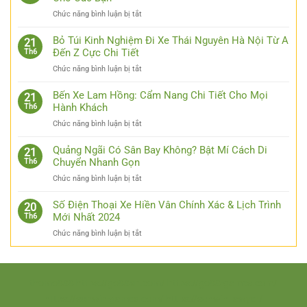
ở
Chức năng bình luận bị tắt
Cập
Nhật
Bỏ Túi Kinh Nghiệm Đi Xe Thái Nguyên Hà Nội Từ A
21
Link
Đến Z Cực Chi Tiết
Th6
Luck8
ở
Chức năng bình luận bị tắt
–
Bỏ
Đơn
Túi
Bến Xe Lam Hồng: Cẩm Nang Chi Tiết Cho Mọi
Giản
21
Kinh
Hành Khách
Th6
Hóa
Nghiệm
Thao
ở
Chức năng bình luận bị tắt
Đi
Tác
Bến
Xe
Cho
Xe
Quảng Ngãi Có Sân Bay Không? Bật Mí Cách Di
Thái
21
Các
Lam
Chuyển Nhanh Gọn
Th6
Nguyên
Bạn
Hồng:
Hà
ở
Chức năng bình luận bị tắt
Cẩm
Nội
Quảng
Nang
Từ
Ngãi
Số Điện Thoại Xe Hiền Vân Chính Xác & Lịch Trình
Chi
20
A
Có
Mới Nhất 2024
Th6
Tiết
Đến
Sân
Cho
Z
ở
Chức năng bình luận bị tắt
Bay
Mọi
Cực
Số
Không?
Hành
Chi
Điện
Bật
Khách
Tiết
Thoại
Mí
Xe
thomo888
https://go88xn.com/
https://go88-games.com/
Cách
Hiền
Di
https://sunwin-games.com/
https://sunwin.lawyer/
Vân
Chuyển