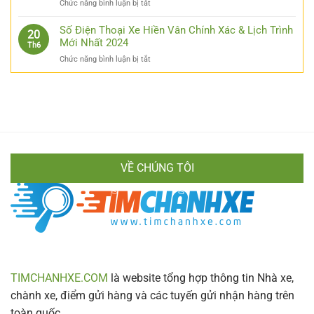
ở
Chức năng bình luận bị tắt
Cẩm
Nội
Quảng
Nang
Từ
Ngãi
Số Điện Thoại Xe Hiền Vân Chính Xác & Lịch Trình
Chi
20
A
Có
Mới Nhất 2024
Tiết
Th6
Đến
Sân
Cho
Z
ở
Chức năng bình luận bị tắt
Bay
Mọi
Cực
Số
Không?
Hành
Chi
Điện
Bật
Khách
Tiết
Thoại
Mí
Xe
Cách
Hiền
Di
Vân
Chuyển
Chính
Nhanh
Xác
Gọn
VỀ CHÚNG TÔI
&
Lịch
Trình
Mới
Nhất
2024
TIMCHANHXE.COM
là website tổng hợp thông tin Nhà xe,
chành xe, điểm gửi hàng và các tuyến gửi nhận hàng trên
toàn quốc.