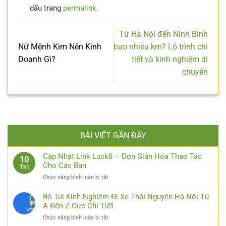
dấu trang
permalink
.
Từ Hà Nội đến Ninh Bình
Nữ Mệnh Kim Nên Kinh
bao nhiêu km? Lộ trình chi
Doanh Gì?
tiết và kinh nghiệm di
chuyển
BÀI VIẾT GẦN ĐÂY
Cập Nhật Link Luck8 – Đơn Giản Hóa Thao Tác
10
Cho Các Bạn
Th1
ở
Chức năng bình luận bị tắt
Cập
Nhật
Bỏ Túi Kinh Nghiệm Đi Xe Thái Nguyên Hà Nội Từ
Link
A Đến Z Cực Chi Tiết
Luck8
ở
Chức năng bình luận bị tắt
–
Bỏ