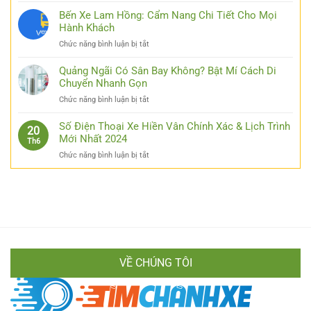
Đơn
Túi
Bến Xe Lam Hồng: Cẩm Nang Chi Tiết Cho Mọi
Giản
Kinh
Hành Khách
Hóa
Nghiệm
Thao
ở
Chức năng bình luận bị tắt
Đi
Tác
Bến
Xe
Cho
Xe
Quảng Ngãi Có Sân Bay Không? Bật Mí Cách Di
Thái
Các
Lam
Chuyển Nhanh Gọn
Nguyên
Bạn
Hồng:
Hà
ở
Chức năng bình luận bị tắt
Cẩm
Nội
Quảng
Nang
Từ
Ngãi
Số Điện Thoại Xe Hiền Vân Chính Xác & Lịch Trình
Chi
20
A
Có
Mới Nhất 2024
Tiết
Th6
Đến
Sân
Cho
Z
ở
Chức năng bình luận bị tắt
Bay
Mọi
Cực
Số
Không?
Hành
Chi
Điện
Bật
Khách
Tiết
Thoại
Mí
Xe
Cách
Hiền
Di
Vân
Chuyển
Chính
Nhanh
Xác
Gọn
VỀ CHÚNG TÔI
&
Lịch
Trình
Mới
Nhất