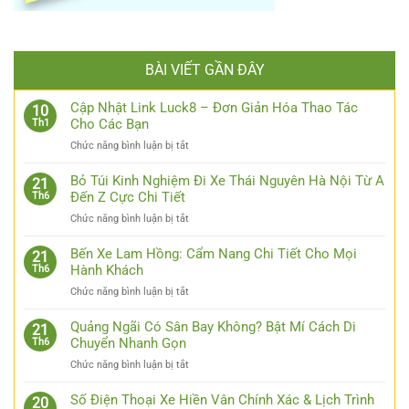
BÀI VIẾT GẦN ĐÂY
Cập Nhật Link Luck8 – Đơn Giản Hóa Thao Tác
10
Cho Các Bạn
Th1
ở
Chức năng bình luận bị tắt
Cập
Nhật
Bỏ Túi Kinh Nghiệm Đi Xe Thái Nguyên Hà Nội Từ A
21
Link
Đến Z Cực Chi Tiết
Th6
Luck8
ở
Chức năng bình luận bị tắt
–
Bỏ
Đơn
Túi
Bến Xe Lam Hồng: Cẩm Nang Chi Tiết Cho Mọi
Giản
21
Kinh
Hành Khách
Th6
Hóa
Nghiệm
Thao
ở
Chức năng bình luận bị tắt
Đi
Tác
Bến
Xe
Cho
Xe
Quảng Ngãi Có Sân Bay Không? Bật Mí Cách Di
Thái
21
Các
Lam
Chuyển Nhanh Gọn
Th6
Nguyên
Bạn
Hồng:
Hà
ở
Chức năng bình luận bị tắt
Cẩm
Nội
Quảng
Nang
Từ
Ngãi
Số Điện Thoại Xe Hiền Vân Chính Xác & Lịch Trình
Chi
20
A