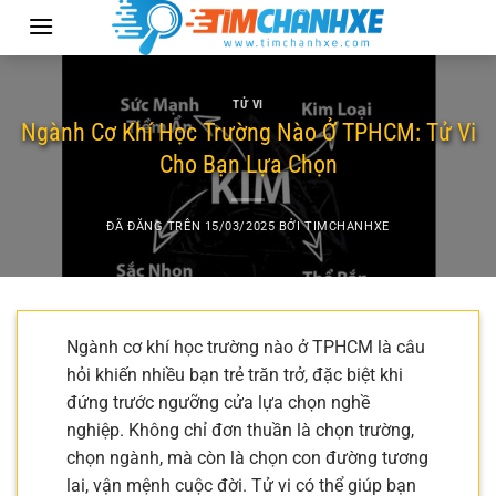
Chuyển
đến
nội
dung
TỬ VI
Ngành Cơ Khí Học Trường Nào Ở TPHCM: Tử Vi
Cho Bạn Lựa Chọn
ĐÃ ĐĂNG TRÊN
15/03/2025
BỞI
TIMCHANHXE
Ngành cơ khí học trường nào ở TPHCM là câu
hỏi khiến nhiều bạn trẻ trăn trở, đặc biệt khi
đứng trước ngưỡng cửa lựa chọn nghề
nghiệp. Không chỉ đơn thuần là chọn trường,
chọn ngành, mà còn là chọn con đường tương
lai, vận mệnh cuộc đời. Tử vi có thể giúp bạn