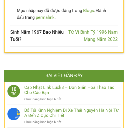
Mục nhập này đã được đăng trong
Blogs
. Đánh
dấu trang
permalink
.
Sinh Năm 1967 Bao Nhiêu
Tử Vi Bính Tý 1996 Nam
Tuổi?
Mạng Năm 2022
BÀI VIẾT GẦN ĐÂY
Cập Nhật Link Luck8 – Đơn Giản Hóa Thao Tác
10
Cho Các Bạn
Th1
ở
Chức năng bình luận bị tắt
Cập
Nhật
Bỏ Túi Kinh Nghiệm Đi Xe Thái Nguyên Hà Nội Từ
Link
A Đến Z Cực Chi Tiết
Luck8
ở
Chức năng bình luận bị tắt
–
Bỏ