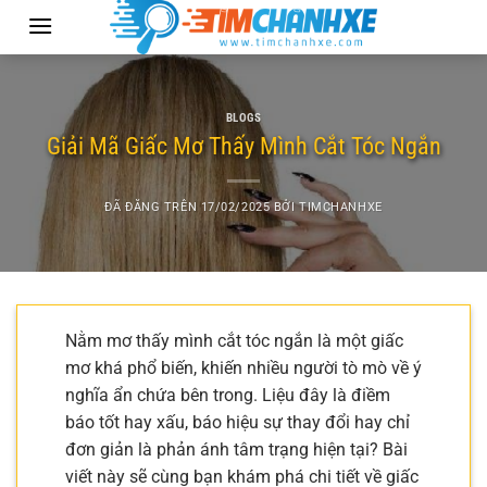
Chuyển
đến
nội
dung
BLOGS
Giải Mã Giấc Mơ Thấy Mình Cắt Tóc Ngắn
ĐÃ ĐĂNG TRÊN
17/02/2025
BỞI
TIMCHANHXE
Nằm mơ thấy mình cắt tóc ngắn là một giấc
mơ khá phổ biến, khiến nhiều người tò mò về ý
nghĩa ẩn chứa bên trong. Liệu đây là điềm
báo tốt hay xấu, báo hiệu sự thay đổi hay chỉ
đơn giản là phản ánh tâm trạng hiện tại? Bài
viết này sẽ cùng bạn khám phá chi tiết về giấc