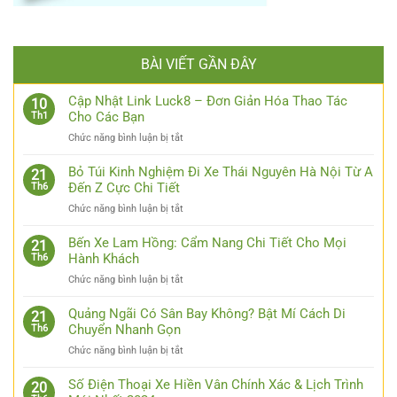
BÀI VIẾT GẦN ĐÂY
Cập Nhật Link Luck8 – Đơn Giản Hóa Thao Tác
10
Cho Các Bạn
Th1
ở
Chức năng bình luận bị tắt
Cập
Nhật
Bỏ Túi Kinh Nghiệm Đi Xe Thái Nguyên Hà Nội Từ A
21
Link
Đến Z Cực Chi Tiết
Th6
Luck8
ở
Chức năng bình luận bị tắt
–
Bỏ
Đơn
Túi
Bến Xe Lam Hồng: Cẩm Nang Chi Tiết Cho Mọi
Giản
21
Kinh
Hành Khách
Th6
Hóa
Nghiệm
Thao
ở
Chức năng bình luận bị tắt
Đi
Tác
Bến
Xe
Cho
Xe
Quảng Ngãi Có Sân Bay Không? Bật Mí Cách Di
Thái
21
Các
Lam
Chuyển Nhanh Gọn
Th6
Nguyên
Bạn
Hồng:
Hà
ở
Chức năng bình luận bị tắt
Cẩm
Nội
Quảng
Nang
Từ
Ngãi
Số Điện Thoại Xe Hiền Vân Chính Xác & Lịch Trình
Chi
20
A
Có