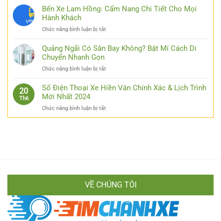
Đơn
Túi
Bến Xe Lam Hồng: Cẩm Nang Chi Tiết Cho Mọi
Giản
Kinh
Hành Khách
Hóa
Nghiệm
Thao
ở
Chức năng bình luận bị tắt
Đi
Tác
Bến
Xe
Cho
Xe
Quảng Ngãi Có Sân Bay Không? Bật Mí Cách Di
Thái
Các
Lam
Chuyển Nhanh Gọn
Nguyên
Bạn
Hồng:
Hà
ở
Chức năng bình luận bị tắt
Cẩm
Nội
Quảng
Nang
Từ
Ngãi
Số Điện Thoại Xe Hiền Vân Chính Xác & Lịch Trình
Chi
20
A
Có
Mới Nhất 2024
Tiết
Th6
Đến
Sân
Cho
Z
ở
Chức năng bình luận bị tắt
Bay
Mọi
Cực
Số
Không?
Hành
Chi
Điện
Bật
Khách
Tiết
Thoại
Mí
Xe
Cách
Hiền
Di
Vân
Chuyển
Chính
Nhanh
Xác
Gọn
VỀ CHÚNG TÔI
&
Lịch
Trình
Mới
Nhất