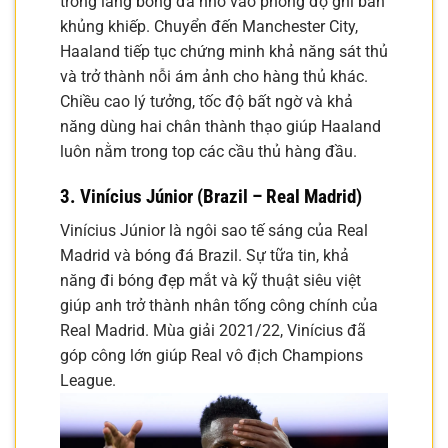
trong làng bóng đá nhờ vào phong độ ghi bàn
khủng khiếp. Chuyển đến Manchester City,
Haaland tiếp tục chứng minh khả năng sát thủ
và trở thành nỗi ám ảnh cho hàng thủ khác.
Chiều cao lý tưởng, tốc độ bất ngờ và khả
năng dùng hai chân thành thạo giúp Haaland
luôn nằm trong top các cầu thủ hàng đầu.
3. Vinícius Júnior (Brazil – Real Madrid)
Vinícius Júnior là ngôi sao tế sáng của Real
Madrid và bóng đá Brazil. Sự tữa tin, khả
năng đi bóng đẹp mắt và kỹ thuật siêu việt
giúp anh trở thành nhân tống công chính của
Real Madrid. Mùa giải 2021/22, Vinícius đã
góp công lớn giúp Real vô địch Champions
League.