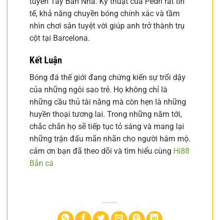
tuyển Tây Ban Nha. Kỹ thuật của Pedri rất tín
tế, khả năng chuyền bóng chính xác và tầm
nhìn chơi sân tuyệt vời giúp anh trở thành trụ
cột tại Barcelona.
Kết Luận
Bóng đá thế giới đang chứng kiến sự trổi dậy
của những ngôi sao trẻ. Họ không chỉ là
những cầu thủ tài năng mà còn hẹn là những
huyền thoại tương lai. Trong những năm tới,
chắc chắn họ sẽ tiếp tục tỏ sáng và mang lại
những trận đấu mãn nhãn cho người hâm mộ.
cảm ơn bạn đã theo dõi và tìm hiểu cùng
Hi88
Bắn cá