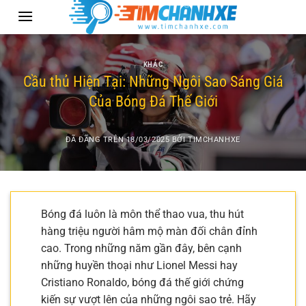
Chuyển
đến
nội
dung
KHÁC
Cầu thủ Hiện Tại: Những Ngôi Sao Sáng Giá
Của Bóng Đá Thế Giới
ĐÃ ĐĂNG TRÊN
18/03/2025
BỞI
TIMCHANHXE
Bóng đá luôn là môn thể thao vua, thu hút
hàng triệu người hâm mộ màn đối chân đỉnh
cao. Trong những năm gần đây, bên cạnh
những huyền thoại như Lionel Messi hay
Cristiano Ronaldo, bóng đá thế giới chứng
kiến sự vượt lên của những ngôi sao trẻ. Hãy