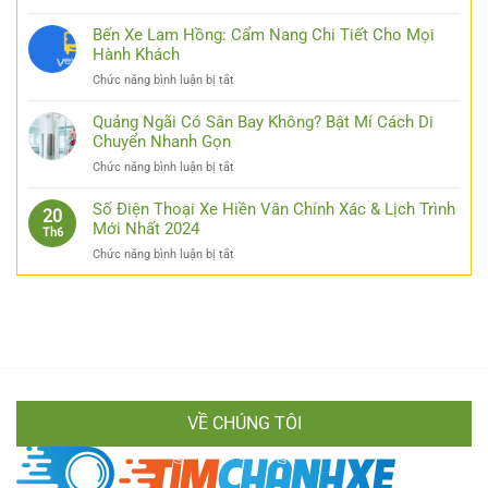
Bỏ
Đơn
Túi
Bến Xe Lam Hồng: Cẩm Nang Chi Tiết Cho Mọi
Giản
Kinh
Hành Khách
Hóa
Nghiệm
Thao
ở
Chức năng bình luận bị tắt
Đi
Tác
Bến
Xe
Cho
Xe
Quảng Ngãi Có Sân Bay Không? Bật Mí Cách Di
Thái
Các
Lam
Chuyển Nhanh Gọn
Nguyên
Bạn
Hồng:
Hà
ở
Chức năng bình luận bị tắt
Cẩm
Nội
Quảng
Nang
Từ
Ngãi
Số Điện Thoại Xe Hiền Vân Chính Xác & Lịch Trình
Chi
20
A
Có
Mới Nhất 2024
Tiết
Th6
Đến
Sân
Cho
Z
ở
Chức năng bình luận bị tắt
Bay
Mọi
Cực
Số
Không?
Hành
Chi
Điện
Bật
Khách
Tiết
Thoại
Mí
Xe
Cách
Hiền
Di
Vân
Chuyển
Chính
Nhanh
Xác
Gọn
VỀ CHÚNG TÔI
&
Lịch
Trình
Mới