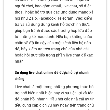
người chơi, bao gồm email, live chat, số điện
thoại, hoặc hỗ trợ qua các ứng dụng mạng xã
hội như Zalo, Facebook, Telegram. Việc kiểm
tra và sử dụng đúng kênh hỗ trợ chính thức
giúp bạn tránh được các trường hợp lừa đảo
từ những kẻ mạo danh. Nếu bạn không chắc
chắn về độ tin cậy của một kênh liên hệ nào
đó, hãy kiểm tra trên trang chủ của nhà cái
hoặc hỏi trực tiếp trong phần live chat để xác
nhận.
Sử dụng live chat online để được hỗ trợ nhanh
chóng
Live chat là một trong những phương thức hỗ
trợ phổ biến nhất hiện nay vì sự tiện lợi và tốc
độ phản hồi nhanh. Hầu hết các nhà cái uy tín
đều cung cấp dịch vụ này ngay trên trang chủ