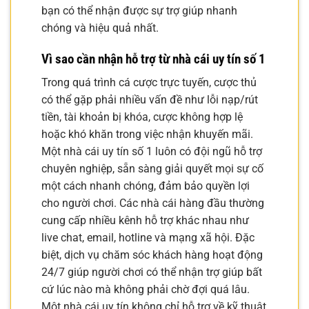
bạn có thể nhận được sự trợ giúp nhanh
chóng và hiệu quả nhất.
Vì sao cần nhận hỗ trợ từ nhà cái uy tín số 1
Trong quá trình cá cược trực tuyến, cược thủ
có thể gặp phải nhiều vấn đề như lỗi nạp/rút
tiền, tài khoản bị khóa, cược không hợp lệ
hoặc khó khăn trong việc nhận khuyến mãi.
Một nhà cái uy tín số 1 luôn có đội ngũ hỗ trợ
chuyên nghiệp, sẵn sàng giải quyết mọi sự cố
một cách nhanh chóng, đảm bảo quyền lợi
cho người chơi. Các nhà cái hàng đầu thường
cung cấp nhiều kênh hỗ trợ khác nhau như
live chat, email, hotline và mạng xã hội. Đặc
biệt, dịch vụ chăm sóc khách hàng hoạt động
24/7 giúp người chơi có thể nhận trợ giúp bất
cứ lúc nào mà không phải chờ đợi quá lâu.
Một nhà cái uy tín không chỉ hỗ trợ về kỹ thuật