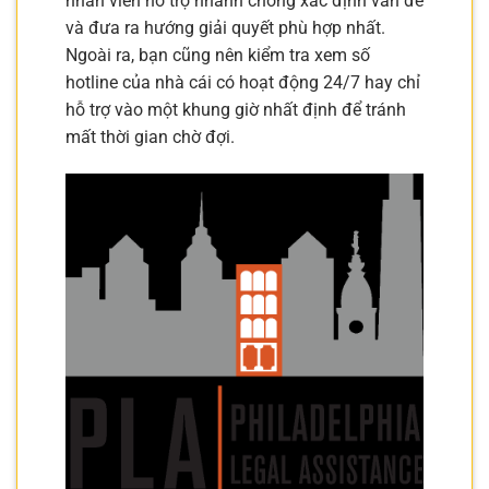
nhân viên hỗ trợ nhanh chóng xác định vấn đề
và đưa ra hướng giải quyết phù hợp nhất.
Ngoài ra, bạn cũng nên kiểm tra xem số
hotline của nhà cái có hoạt động 24/7 hay chỉ
hỗ trợ vào một khung giờ nhất định để tránh
mất thời gian chờ đợi.