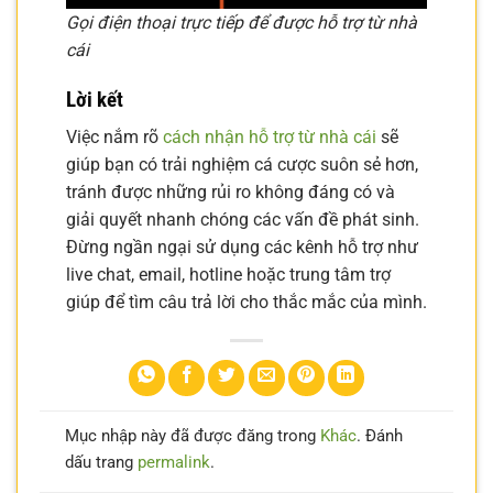
Gọi điện thoại trực tiếp để được hỗ trợ từ nhà
cái
Lời kết
Việc nắm rõ
cách nhận hỗ trợ từ nhà cái
sẽ
giúp bạn có trải nghiệm cá cược suôn sẻ hơn,
tránh được những rủi ro không đáng có và
giải quyết nhanh chóng các vấn đề phát sinh.
Đừng ngần ngại sử dụng các kênh hỗ trợ như
live chat, email, hotline hoặc trung tâm trợ
giúp để tìm câu trả lời cho thắc mắc của mình.
Mục nhập này đã được đăng trong
Khác
. Đánh
dấu trang
permalink
.