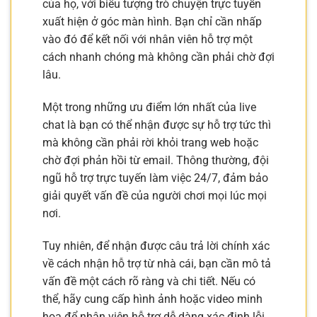
của họ, với biểu tượng trò chuyện trực tuyến
xuất hiện ở góc màn hình. Bạn chỉ cần nhấp
vào đó để kết nối với nhân viên hỗ trợ một
cách nhanh chóng mà không cần phải chờ đợi
lâu.
Một trong những ưu điểm lớn nhất của live
chat là bạn có thể nhận được sự hỗ trợ tức thì
mà không cần phải rời khỏi trang web hoặc
chờ đợi phản hồi từ email. Thông thường, đội
ngũ hỗ trợ trực tuyến làm việc 24/7, đảm bảo
giải quyết vấn đề của người chơi mọi lúc mọi
nơi.
Tuy nhiên, để nhận được câu trả lời chính xác
về cách nhận hỗ trợ từ nhà cái, bạn cần mô tả
vấn đề một cách rõ ràng và chi tiết. Nếu có
thể, hãy cung cấp hình ảnh hoặc video minh
họa để nhân viên hỗ trợ dễ dàng xác định lỗi