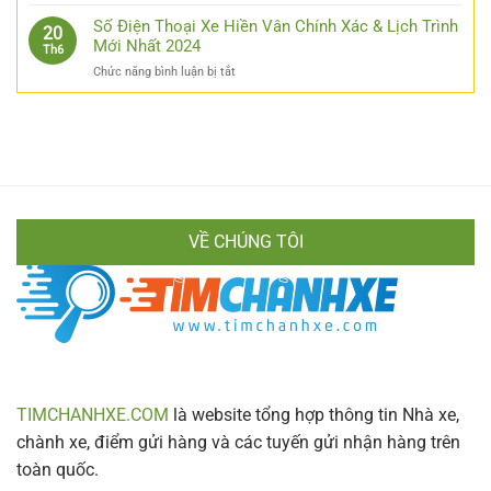
Quảng
Nang
Từ
Ngãi
Số Điện Thoại Xe Hiền Vân Chính Xác & Lịch Trình
Chi
20
A
Có
Mới Nhất 2024
Tiết
Th6
Đến
Sân
Cho
Z
ở
Chức năng bình luận bị tắt
Bay
Mọi
Cực
Số
Không?
Hành
Chi
Điện
Bật
Khách
Tiết
Thoại
Mí
Xe
Cách
Hiền
Di
Vân
Chuyển
Chính
Nhanh
Xác
Gọn
VỀ CHÚNG TÔI
&
Lịch
Trình
Mới
Nhất
2024
TIMCHANHXE.COM
là website tổng hợp thông tin Nhà xe,
chành xe, điểm gửi hàng và các tuyến gửi nhận hàng trên
toàn quốc.