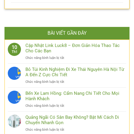
BÀI VIẾT GẦN ĐÂY
Cập Nhật Link Luck8 – Đơn Giản Hóa Thao Tác
10
Cho Các Bạn
Th1
ở
Chức năng bình luận bị tắt
Cập
Nhật
Bỏ Túi Kinh Nghiệm Đi Xe Thái Nguyên Hà Nội Từ
Link
A Đến Z Cực Chi Tiết
Luck8
ở
Chức năng bình luận bị tắt
–
Bỏ
Đơn
Túi
Bến Xe Lam Hồng: Cẩm Nang Chi Tiết Cho Mọi
Giản
Kinh
Hành Khách
Hóa
Nghiệm
Thao
ở
Chức năng bình luận bị tắt
Đi
Tác
Bến
Xe
Cho
Xe
Quảng Ngãi Có Sân Bay Không? Bật Mí Cách Di
Thái
Các
Lam
Chuyển Nhanh Gọn
Nguyên
Bạn
Hồng:
Hà
ở
Chức năng bình luận bị tắt
Cẩm
Nội