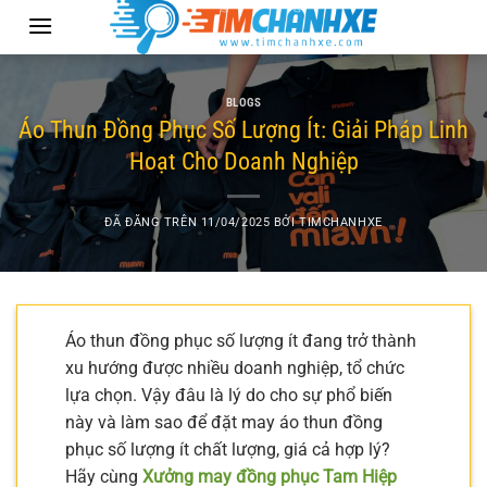
Chuyển
đến
nội
dung
BLOGS
Áo Thun Đồng Phục Số Lượng Ít: Giải Pháp Linh
Hoạt Cho Doanh Nghiệp
ĐÃ ĐĂNG TRÊN
11/04/2025
BỞI
TIMCHANHXE
Áo thun đồng phục số lượng ít đang trở thành
xu hướng được nhiều doanh nghiệp, tổ chức
lựa chọn. Vậy đâu là lý do cho sự phổ biến
này và làm sao để đặt may áo thun đồng
phục số lượng ít chất lượng, giá cả hợp lý?
Hãy cùng
Xưởng may đồng phục Tam Hiệp