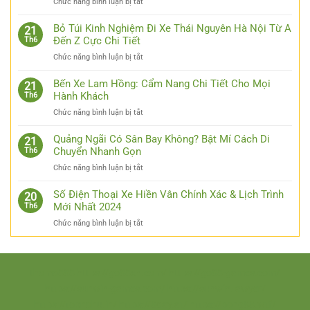
ở
Chức năng bình luận bị tắt
Cập
Nhật
Bỏ Túi Kinh Nghiệm Đi Xe Thái Nguyên Hà Nội Từ A
21
Link
Đến Z Cực Chi Tiết
Th6
Luck8
ở
Chức năng bình luận bị tắt
–
Bỏ
Đơn
Túi
Bến Xe Lam Hồng: Cẩm Nang Chi Tiết Cho Mọi
Giản
21
Kinh
Hành Khách
Th6
Hóa
Nghiệm
Thao
ở
Chức năng bình luận bị tắt
Đi
Tác
Bến
Xe
Cho
Xe
Quảng Ngãi Có Sân Bay Không? Bật Mí Cách Di
Thái
21
Các
Lam
Chuyển Nhanh Gọn
Th6
Nguyên
Bạn
Hồng:
Hà
ở
Chức năng bình luận bị tắt
Cẩm
Nội
Quảng
Nang
Từ
Ngãi
Số Điện Thoại Xe Hiền Vân Chính Xác & Lịch Trình
Chi
20
A
Có
Mới Nhất 2024
Th6
Tiết
Đến
Sân
Cho
Z
ở
Chức năng bình luận bị tắt
Bay
Mọi
Cực
Số
Không?
Hành
Chi
Điện
Bật
Khách
Tiết
Thoại
Mí
Xe
thomo888
https://go88xn.com/
https://go88-games.com/
Cách
Hiền
Di
https://sunwin-games.com/
https://sunwin.lawyer/
Vân
Chuyển
https://topnohu.in/
https://8day.at/
https://bong88.wtf/
Chính
Nhanh